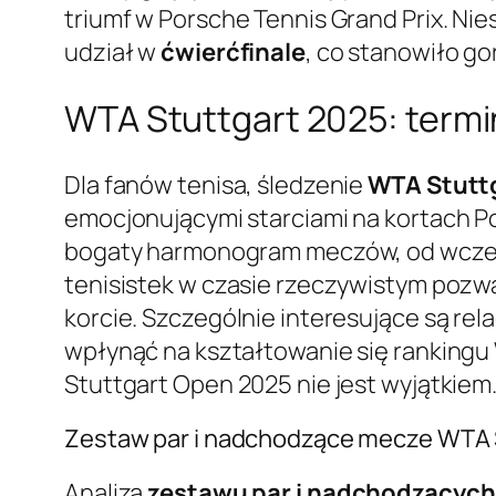
triumf w Porsche Tennis Grand Prix. Nie
udział w
ćwierćfinale
, co stanowiło go
WTA Stuttgart 2025: termin
Dla fanów tenisa, śledzenie
WTA Stuttg
emocjonującymi starciami na kortach Por
bogaty harmonogram meczów, od wczesn
tenisistek w czasie rzeczywistym pozwal
korcie. Szczególnie interesujące są r
wpłynąć na kształtowanie się rankingu 
Stuttgart Open 2025 nie jest wyjątkiem
Zestaw par i nadchodzące mecze WTA 
Analiza
zestawu par i nadchodzącyc