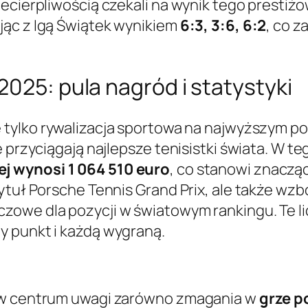
iecierpliwością czekali na wynik tego presti
jąc z Igą Świątek wynikiem
6:3, 3:6, 6:2
, co z
2025: pula nagród i statystyki
e tylko rywalizacja sportowa na najwyższym p
e przyciągają najlepsze tenisistki świata. W t
j wynosi 1 064 510 euro
, co stanowi znaczą
tytuł Porsche Tennis Grand Prix, ale także wz
luczowe dla pozycji w światowym rankingu. Te li
y punkt i każdą wygraną.
a w centrum uwagi zarówno zmagania w
grze p