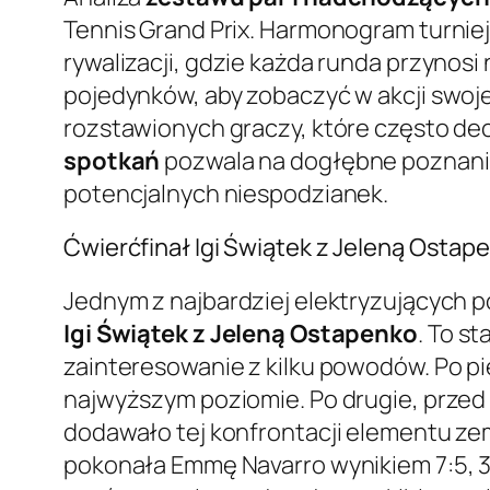
Tennis Grand Prix. Harmonogram turniej
rywalizacji, gdzie każda runda przynosi
pojedynków, aby zobaczyć w akcji swoj
rozstawionych graczy, które często dec
spotkań
pozwala na dogłębne poznanie 
potencjalnych niespodzianek.
Ćwierćfinał Igi Świątek z Jeleną Ostap
Jednym z najbardziej elektryzujących 
Igi Świątek z Jeleną Ostapenko
. To s
zainteresowanie z kilku powodów. Po pi
najwyższym poziomie. Po drugie, przed
dodawało tej konfrontacji elementu zem
pokonała Emmę Navarro wynikiem 7:5, 3:6