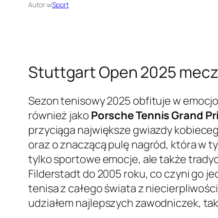
Autor:
w
Sport
Stuttgart Open 2025 mecz
Sezon tenisowy 2025 obfituje w emocjon
również jako
Porsche Tennis Grand Pr
przyciąga największe gwiazdy kobiecego
oraz o znaczącą pulę nagród, która w 
tylko sportowe emocje, ale także trady
Filderstadt do 2005 roku, co czyni go 
tenisa z całego świata z niecierpliwoś
udziałem najlepszych zawodniczek, taki