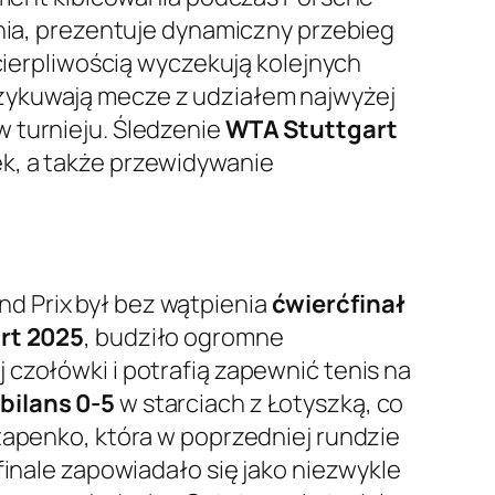
tnia, prezentuje dynamiczny przebieg
ecierpliwością wyczekują kolejnych
rzykuwają mecze z udziałem najwyżej
 turnieju. Śledzenie
WTA Stuttgart
ek, a także przewidywanie
d Prix był bez wątpienia
ćwierćfinał
rt 2025
, budziło ogromne
czołówki i potrafią zapewnić tenis na
bilans 0-5
w starciach z Łotyszką, co
tapenko, która w poprzedniej rundzie
finale zapowiadało się jako niezwykle