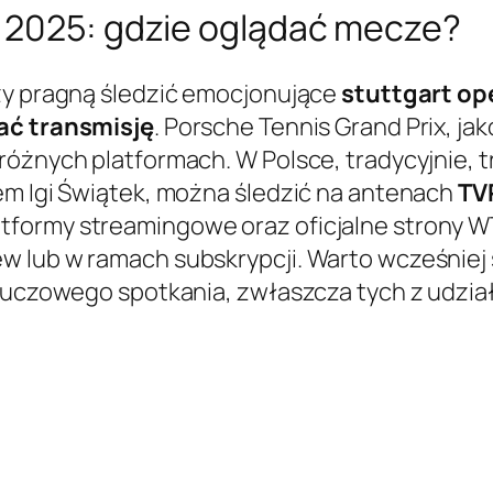
 2025: gdzie oglądać mecze?
rzy pragną śledzić emocjonujące
stuttgart o
ać transmisję
. Porsche Tennis Grand Prix, ja
różnych platformach. W Polsce, tradycyjnie, 
em Igi Świątek, można śledzić na antenach
TV
tformy streamingowe oraz oficjalne strony W
ew lub w ramach subskrypcji. Warto wcześni
kluczowego spotkania, zwłaszcza tych z udzia