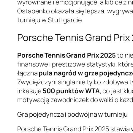
wyrównane i emocjonujące, a kibice z n
Ostapenko okazała się lepsza, wygrywa
turnieju w Stuttgarcie.
Porsche Tennis Grand Prix 
Porsche Tennis Grand Prix 2025
to ni
finansowe i prestiżowe statystyki, któr
łączna
pula nagród w grze pojedyncze
Zwyciężczyni singla nie tylko zdobywa 
inkasuje
500 punktów WTA
, co jest k
motywację zawodniczek do walki o każd
Gra pojedyncza i podwójna w turnieju
Porsche Tennis Grand Prix 2025 stawi