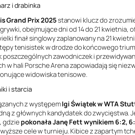
arz i drabinka
is Grand Prix 2025
stanowi klucz do zrozumie
grywki, obejmujące dni od 14 do 21 kwietnia,
elki finał singlowy zaplanowany na 21 kwietni
tępy tenisistek w drodze do końcowego triumfu
ek poszczególnych zawodniczek i przewidywan
h w hali Porsche Arena zapowiadają się niezw
jonujące widowiska tenisowe.
i i starcia
iązanych z występem
Igi Świątek w WTA Stut
dną z głównych kandydatek do zwycięstwa. Jej
, gdzie
pokonała Janę Fett wynikiem 6:2, 6
ajwyższe cele w turnieju. Kibice z zapartym tche