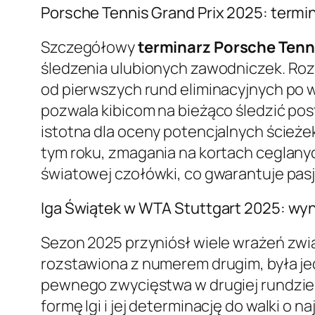
Porsche Tennis Grand Prix 2025: termin
Szczegółowy
terminarz Porsche Tenn
śledzenia ulubionych zawodniczek. Roz
od pierwszych rund eliminacyjnych po wi
pozwala kibicom na bieżąco śledzić pos
istotna dla oceny potencjalnych ścież
tym roku, zmagania na kortach ceglanyc
światowej czołówki, co gwarantuje pas
Iga Świątek w WTA Stuttgart 2025: wynik
Sezon 2025 przyniósł wiele wrażeń zw
rozstawiona z numerem drugim, była je
pewnego zwycięstwa w drugiej rundzie
formę Igi i jej determinację do walki o n