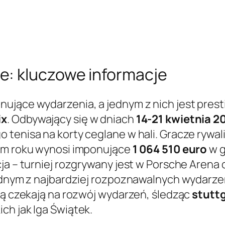
e: kluczowe informacje
ujące wydarzenia, a jednym z nich jest prest
ix
. Odbywający się w dniach
14-21 kwietnia 2
 tenisa na korty ceglane w hali. Gracze rywa
tym roku wynosi imponujące
1 064 510 euro
w g
cja – turniej rozgrywany jest w Porsche Arena
jednym z najbardziej rozpoznawalnych wydarze
cią czekają na rozwój wydarzeń, śledząc
stutt
ch jak Iga Świątek.