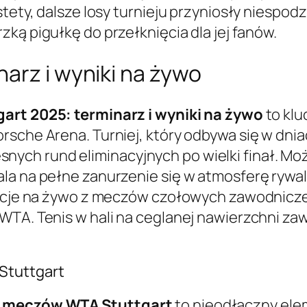
stety, dalsze losy turnieju przyniosły niespod
rzką pigułkę do przełknięcia dla jej fanów.
arz i wyniki na żywo
art 2025: terminarz i wyniki na żywo
to klu
sche Arena. Turniej, który odbywa się w dniac
ych rund eliminacyjnych po wielki finał. M
a na pełne zanurzenie się w atmosferę rywaliz
elacje na żywo z meczów czołowych zawodnicz
WTA. Tenis w hali na ceglanej nawierzchni za
.
Stuttgart
h meczów WTA Stuttgart
to nieodłączny ele