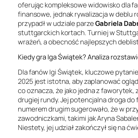
oferując kompleksowe widowisko dla fan
finansowe, jednak rywalizacja w deblu 
przypadł w udziale parze
Gabriela Dabr
stuttgarckich kortach. Turniej w Stutt
wrażeń, a obecność najlepszych deblis
Kiedy gra Iga Świątek? Analiza rozstaw
Dla fanów Igi Świątek, kluczowe pytani
2025 jest istotna, aby zaplanować oglą
co oznacza, że jako jedna z faworytek,
drugiej rundy. Jej potencjalna droga do
numerem drugim sugerowało, że w przy
zawodniczkami, takimi jak Aryna Sabal
Niestety, jej udział zakończył się na 