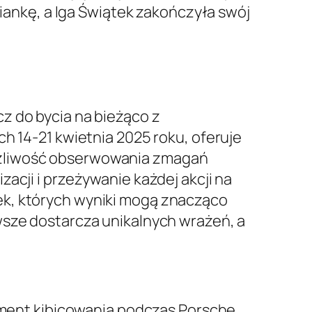
ziankę, a Iga Świątek zakończyła swój
cz do bycia na bieżąco z
h 14-21 kwietnia 2025 roku, oferuje
ożliwość obserwowania zmagań
acji i przeżywanie każdej akcji na
ek, których wyniki mogą znacząco
wsze dostarcza unikalnych wrażeń, a
ment kibicowania podczas Porsche