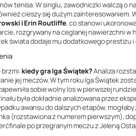
ów tenisa. W singlu, zawodniczki walczą o n
również cieszy się dużym zainteresowaniem. W
owski i Erin Routliffe
, co stanowi ukoronowa
garcie, rozgrywany na ceglanej nawierzchni w 
tek świata dodaje mu dodatkowego prestiżu i 
ienia
e brzmi:
kiedy gra Iga Świątek?
Analiza rozsta
danie jej meczów. W tym roku Iga Świątek zost
 zapewniła sobie wolny los w pierwszej rundzi
 finału była dokładnie analizowana przez eksp
padku awansu do dalszych etapów, mogłaby z
enka (rozstawiona z numerem pierwszym), dop
ćwierćfinale po przegranym meczu z Jeleną Ost