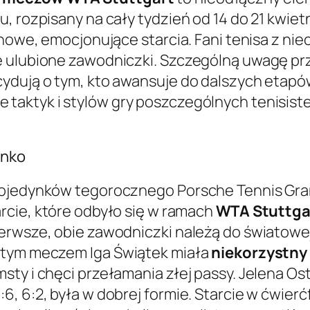
u, rozpisany na cały tydzień od 14 do 21 kwie
 nowe, emocjonujące starcia. Fani tenisa z ni
e ulubione zawodniczki. Szczególną uwagę p
ydują o tym, kto awansuje do dalszych etapów
taktyk i stylów gry poszczególnych tenisist
enko
pojedynków tegorocznego Porsche Tennis Gran
tarcie, które odbyło się w ramach
WTA Stuttga
erwsze, obie zawodniczki należą do światowej 
 tym meczem Iga Świątek miała
niekorzystny 
sty i chęci przełamania złej passy. Jelena Os
, 6:2, była w dobrej formie. Starcie w ćwierć