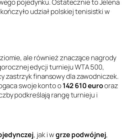
żowego pojedynku. Ostatecznie to Jelena
akończyło udział polskiej tenisistki w
oziomie, ale również znaczące nagrody
egorocznej edycji turnieju WTA 500,
cy zastrzyk finansowy dla zawodniczek.
bogaca swoje konto o
142 610 euro
oraz
czby podkreślają rangę turnieju i
ojedynczej
, jak i w
grze podwójnej
,