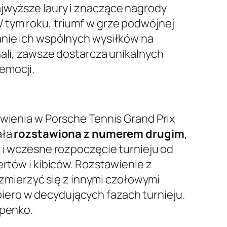
ajwyższe laury i znaczące nagrody
 tym roku, triumf w grze podwójnej
nie ich wspólnych wysiłków na
hali, zawsze dostarcza unikalnych
emocji.
wienia w Porsche Tennis Grand Prix
ała
rozstawiona z numerem drugim
,
e i wczesne rozpoczęcie turnieju od
ertów i kibiców. Rozstawienie z
mierzyć się z innymi czołowymi
iero w decydujących fazach turnieju.
apenko.