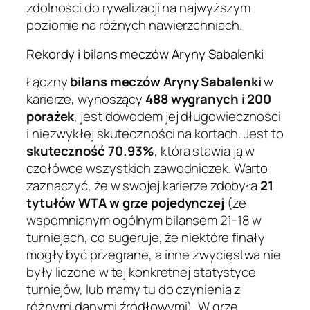
zdolności do rywalizacji na najwyższym
poziomie na różnych nawierzchniach.
Rekordy i bilans meczów Aryny Sabalenki
Łączny
bilans meczów Aryny Sabalenki
w
karierze, wynoszący
488 wygranych i 200
porażek
, jest dowodem jej długowieczności
i niezwykłej skuteczności na kortach. Jest to
skuteczność 70.93%
, która stawia ją w
czołówce wszystkich zawodniczek. Warto
zaznaczyć, że w swojej karierze zdobyła
21
tytułów WTA w grze pojedynczej
(ze
wspomnianym ogólnym bilansem 21-18 w
turniejach, co sugeruje, że niektóre finały
mogły być przegrane, a inne zwycięstwa nie
były liczone w tej konkretnej statystyce
turniejów, lub mamy tu do czynienia z
różnymi danymi źródłowymi). W grze