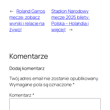
←
Roland Garros
Stadion Narodowy
mecze: zobacz
mecze 2025 bilety:
wyniki i relacje na
Polska – Holandia i
żywo!
więcej!
→
Komentarze
Dodaj komentarz
Twój adres email nie zostanie opublikowany.
Wymagane pola są oznaczone
*
Komentarz
*