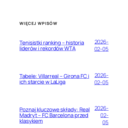
WIĘCEJ WPISÓW
2026-
Tenisistki ranking – historia
liderów i rekordów WTA
02-05
2026-
Tabele: Villarreal – Girona FC i
ich starcie w LaLiga
02-05
2026-
Poznaj kluczowe składy: Real
02-
Madryt – FC Barcelona przed
klasykiem
05