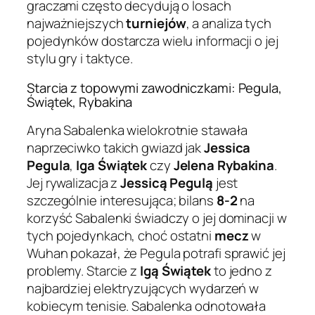
graczami często decydują o losach
najważniejszych
turniejów
, a analiza tych
pojedynków dostarcza wielu informacji o jej
stylu gry i taktyce.
Starcia z topowymi zawodniczkami: Pegula,
Świątek, Rybakina
Aryna Sabalenka wielokrotnie stawała
naprzeciwko takich gwiazd jak
Jessica
Pegula
,
Iga Świątek
czy
Jelena Rybakina
.
Jej rywalizacja z
Jessicą Pegulą
jest
szczególnie interesująca; bilans
8-2
na
korzyść Sabalenki świadczy o jej dominacji w
tych pojedynkach, choć ostatni
mecz
w
Wuhan pokazał, że Pegula potrafi sprawić jej
problemy. Starcie z
Igą Świątek
to jedno z
najbardziej elektryzujących wydarzeń w
kobiecym tenisie. Sabalenka odnotowała