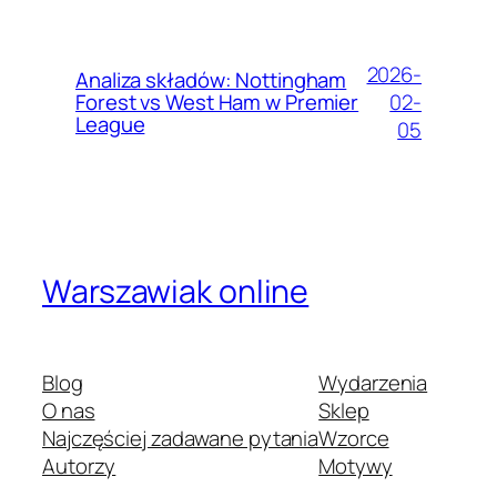
2026-
Analiza składów: Nottingham
02-
Forest vs West Ham w Premier
League
05
Warszawiak online
Blog
Wydarzenia
O nas
Sklep
Najczęściej zadawane pytania
Wzorce
Autorzy
Motywy