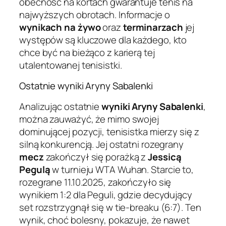
obecność na kortach gwarantuje tenis na
najwyższych obrotach. Informacje o
wynikach na żywo
oraz
terminarzach
jej
występów są kluczowe dla każdego, kto
chce być na bieżąco z karierą tej
utalentowanej tenisistki.
Ostatnie wyniki Aryny Sabalenki
Analizując ostatnie
wyniki Aryny Sabalenki
,
można zauważyć, że mimo swojej
dominującej pozycji, tenisistka mierzy się z
silną konkurencją. Jej ostatni rozegrany
mecz
zakończył się porażką z
Jessicą
Pegulą
w turnieju WTA Wuhan. Starcie to,
rozegrane 11.10.2025, zakończyło się
wynikiem 1:2 dla Peguli, gdzie decydujący
set rozstrzygnął się w tie-breaku (6:7). Ten
wynik, choć bolesny, pokazuje, że nawet