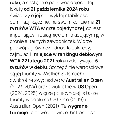
roku
, a następnie ponowne objęcie tej
lokaty
od 21 października 2024 roku
,
świadczy o jej niezwykłej stabilności i
dominacji. Łącznie, na swoim koncie ma
21
tytułów WTA w grze pojedynczej
, co jest
imponującym osiągnięciem, plasującym ją w
gronie elitarnych zawodniczek. W grze
podwójnej również odnosiła sukcesy,
zajmując
1. miejsce w rankingu deblowym
WTA 22 lutego 2021 roku
i zdobywając
6
tytułów w deblu
. Szczególnie wartościowe
są jej triumfy w Wielkich Szlemach:
dwukrotne zwycięstwo w
Australian Open
(2023, 2024) oraz dwukrotne w
US Open
(2024, 2025) w grze pojedynczej, a także
triumfy w deblu na US Open (2019) i
Australian Open (2021). Te
wygrane
turnieje
to dowód jej wszechstronności i