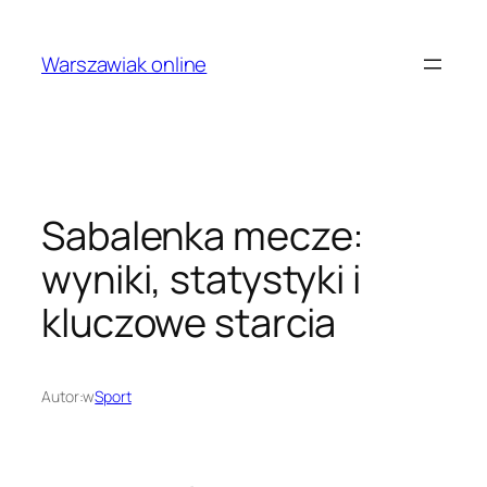
Przejdź
do
Warszawiak online
treści
Sabalenka mecze:
wyniki, statystyki i
kluczowe starcia
Autor:
w
Sport