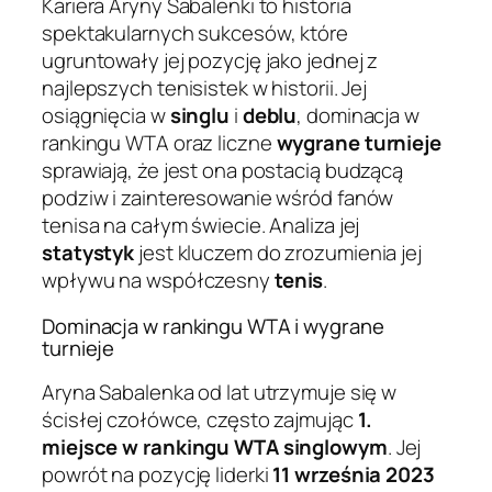
Kariera Aryny Sabalenki to historia
spektakularnych sukcesów, które
ugruntowały jej pozycję jako jednej z
najlepszych tenisistek w historii. Jej
osiągnięcia w
singlu
i
deblu
, dominacja w
rankingu WTA oraz liczne
wygrane turnieje
sprawiają, że jest ona postacią budzącą
podziw i zainteresowanie wśród fanów
tenisa na całym świecie. Analiza jej
statystyk
jest kluczem do zrozumienia jej
wpływu na współczesny
tenis
.
Dominacja w rankingu WTA i wygrane
turnieje
Aryna Sabalenka od lat utrzymuje się w
ścisłej czołówce, często zajmując
1.
miejsce w rankingu WTA singlowym
. Jej
powrót na pozycję liderki
11 września 2023