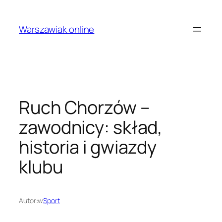
Przejdź
do
Warszawiak online
treści
Ruch Chorzów –
zawodnicy: skład,
historia i gwiazdy
klubu
Autor:
w
Sport