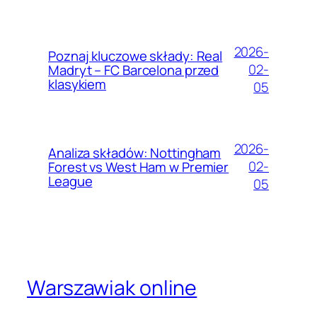
2026-
Poznaj kluczowe składy: Real
02-
Madryt – FC Barcelona przed
klasykiem
05
2026-
Analiza składów: Nottingham
02-
Forest vs West Ham w Premier
League
05
Warszawiak online