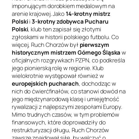
imponującym dorobkiem medalowym na
arenie krajowej. Jako
14-krotny mistrz
Polski
i
3-krotny zdobywca Pucharu
Polski
, klub ten zapisał się złotymi
zgłoskami w historii polskiego futbolu. Co
więcej, Ruch Chorzów był
pierwszym
historycznym mistrzem Górnego Śląska
w
oficjalnych rozgrywkach PZPN, co podkreśla
jego pionierską rolę w regionie. Klub
wielokrotnie występował również w
europejskich pucharach
, dochodząc w
nich do ćwierćfinałów, co stanowi dowód na
jego międzynarodową klasę i umiejętność
rywalizacji z najlepszymi zespołami Europy.
Mimo trudnych czasów, w tym problemów
finansowych, które doprowadziły do
restrukturyzacji długu, Ruch Chorzów
zawsze znajdował siłę, by walczyć o