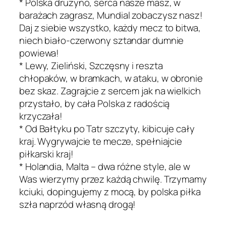
*
Polska drużyno, serca nasze masz, w
barażach zagrasz, Mundial zobaczysz nasz!
Daj z siebie wszystko, każdy mecz to bitwa,
niech biało-czerwony sztandar dumnie
powiewa!
*
Lewy, Zieliński, Szczęsny i reszta
chłopaków, w bramkach, w ataku, w obronie
bez skaz. Zagrajcie z sercem jak na wielkich
przystało, by cała Polska z radością
krzyczała!
*
Od Bałtyku po Tatr szczyty, kibicuje cały
kraj. Wygrywajcie te mecze, spełniajcie
piłkarski kraj!
*
Holandia, Malta – dwa różne style, ale w
Was wierzymy przez każdą chwilę. Trzymamy
kciuki, dopingujemy z mocą, by polska piłka
szła naprzód własną drogą!