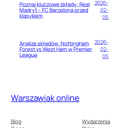
2026-
Poznaj kluczowe składy: Real
02-
Madryt – FC Barcelona przed
klasykiem
05
2026-
Analiza składów: Nottingham
02-
Forest vs West Ham w Premier
League
05
Warszawiak online
Blog
Wydarzenia