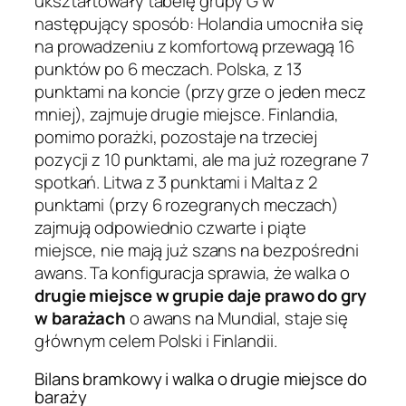
ukształtowały tabelę grupy G w
następujący sposób: Holandia umocniła się
na prowadzeniu z komfortową przewagą 16
punktów po 6 meczach. Polska, z 13
punktami na koncie (przy grze o jeden mecz
mniej), zajmuje drugie miejsce. Finlandia,
pomimo porażki, pozostaje na trzeciej
pozycji z 10 punktami, ale ma już rozegrane 7
spotkań. Litwa z 3 punktami i Malta z 2
punktami (przy 6 rozegranych meczach)
zajmują odpowiednio czwarte i piąte
miejsce, nie mają już szans na bezpośredni
awans. Ta konfiguracja sprawia, że walka o
drugie miejsce w grupie daje prawo do gry
w barażach
o awans na Mundial, staje się
głównym celem Polski i Finlandii.
Bilans bramkowy i walka o drugie miejsce do
baraży