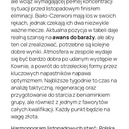
ale wciąż wymagającej pełnej koncentracji
sytuacji przed listopadowym finisłem
eliminacji. Biało-Czerwoni mają los w swoich
rękach, jednak czekają ich dwa niezwykle
ważne mecze. Aktualna pozycja w tabeli daje
realną szansę na
awans do baraży
, ale aby
ten cel zrealizować, potrzebne są kolejne
dobre wyniki. Atmosfera w zespole wydaje
się być bardzo dobra po udanym występie w
Kownie, a powrót do strzeleckiej formy przez
kluczowych napastników napawa
optymizmem. Najbliższe tygodnie to czas na
analizę taktyczną, regenerację oraz
przygotowanie do starcia z beniaminkiem
grupy, ale również z jednym z faworytów
całych kwalifikacji. Każdy punkt będzie na
wagę złota.
Harmonogram listopadowych starć: Polska