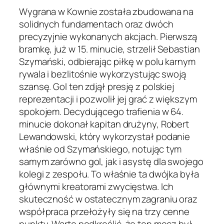
Wygrana w Kownie została zbudowana na
solidnych fundamentach oraz dwóch
precyzyjnie wykonanych akcjach. Pierwszą
bramkę, już w 15. minucie, strzelił Sebastian
Szymański, odbierając piłkę w polu karnym
rywala i bezlitośnie wykorzystując swoją
szansę. Gol ten zdjął presję z polskiej
reprezentacji i pozwolił jej grać z większym
spokojem. Decydującego trafienia w 64.
minucie dokonał kapitan drużyny, Robert
Lewandowski, który wykorzystał podanie
właśnie od Szymańskiego, notując tym
samym zarówno gol, jak i asystę dla swojego
kolegi z zespołu. To właśnie ta dwójka była
głównymi kreatorami zwycięstwa. Ich
skuteczność w ostatecznym zagraniu oraz
współpraca przełożyły się na trzy cenne
punkty. Warto podkreślić, że ten mecz był