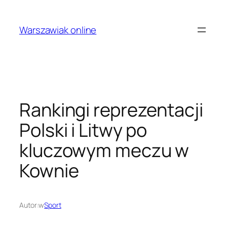
Przejdź
do
Warszawiak online
treści
Rankingi reprezentacji
Polski i Litwy po
kluczowym meczu w
Kownie
Autor:
w
Sport