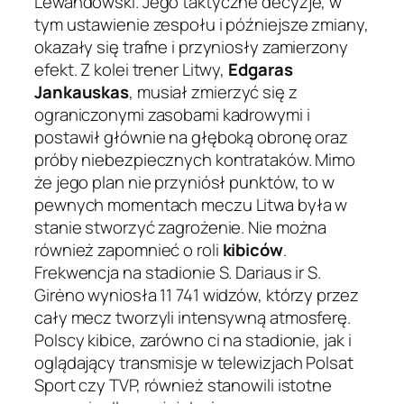
Lewandowski. Jego taktyczne decyzje, w
tym ustawienie zespołu i późniejsze zmiany,
okazały się trafne i przyniosły zamierzony
efekt. Z kolei trener Litwy,
Edgaras
Jankauskas
, musiał zmierzyć się z
ograniczonymi zasobami kadrowymi i
postawił głównie na głęboką obronę oraz
próby niebezpiecznych kontrataków. Mimo
że jego plan nie przyniósł punktów, to w
pewnych momentach meczu Litwa była w
stanie stworzyć zagrożenie. Nie można
również zapomnieć o roli
kibiców
.
Frekwencja na stadionie S. Dariaus ir S.
Girėno wyniosła 11 741 widzów, którzy przez
cały mecz tworzyli intensywną atmosferę.
Polscy kibice, zarówno ci na stadionie, jak i
oglądający transmisje w telewizjach Polsat
Sport czy TVP, również stanowili istotne