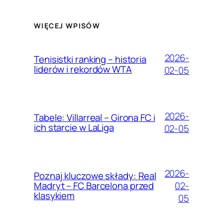
WIĘCEJ WPISÓW
2026-
Tenisistki ranking – historia
liderów i rekordów WTA
02-05
2026-
Tabele: Villarreal – Girona FC i
ich starcie w LaLiga
02-05
2026-
Poznaj kluczowe składy: Real
02-
Madryt – FC Barcelona przed
klasykiem
05