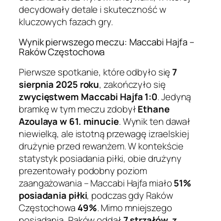
decydowały detale i skuteczność w
kluczowych fazach gry.
Wynik pierwszego meczu: Maccabi Hajfa –
Raków Częstochowa
Pierwsze spotkanie, które odbyło się
7
sierpnia 2025 roku
, zakończyło się
zwycięstwem Maccabi Hajfa 1:0
. Jedyną
bramkę w tym meczu zdobył
Ethane
Azoulaya w 61. minucie
. Wynik ten dawał
niewielką, ale istotną przewagę izraelskiej
drużynie przed rewanżem. W kontekście
statystyk posiadania piłki, obie drużyny
prezentowały podobny poziom
zaangażowania – Maccabi Hajfa miało
51%
posiadania piłki
, podczas gdy Raków
Częstochowa
49%
. Mimo mniejszego
posiadania, Raków oddał
7 strzałów, z