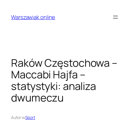
Przejdź
do
Warszawiak online
treści
Raków Częstochowa –
Maccabi Hajfa –
statystyki: analiza
dwumeczu
Autor:
w
Sport