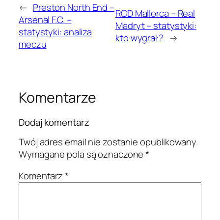
←
Preston North End –
RCD Mallorca – Real
Arsenal F.C. –
Madryt – statystyki:
statystyki: analiza
kto wygrał?
→
meczu
Komentarze
Dodaj komentarz
Twój adres email nie zostanie opublikowany.
Wymagane pola są oznaczone
*
Komentarz
*