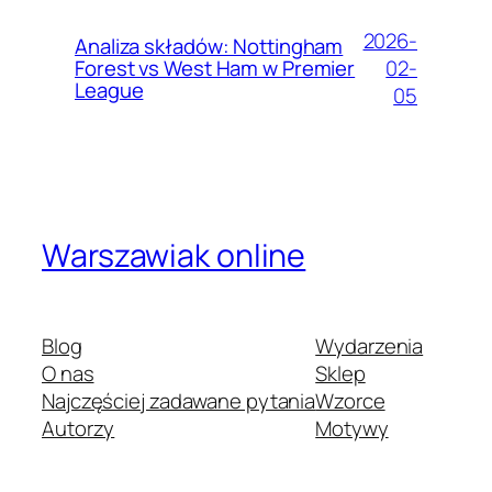
2026-
Analiza składów: Nottingham
02-
Forest vs West Ham w Premier
League
05
Warszawiak online
Blog
Wydarzenia
O nas
Sklep
Najczęściej zadawane pytania
Wzorce
Autorzy
Motywy