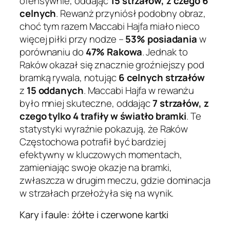
ofensywnie, oddając
15 strzałów, z czego 6
celnych
. Rewanż przyniósł podobny obraz,
choć tym razem Maccabi Hajfa miało nieco
więcej piłki przy nodze –
53% posiadania
w
porównaniu do
47% Rakowa
. Jednak to
Raków okazał się znacznie groźniejszy pod
bramką rywala, notując
6 celnych strzałów
z
15 oddanych
. Maccabi Hajfa w rewanżu
było mniej skuteczne, oddając
7 strzałów, z
czego tylko 4 trafiły w światło bramki
. Te
statystyki wyraźnie pokazują, że Raków
Częstochowa potrafił być bardziej
efektywny w kluczowych momentach,
zamieniając swoje okazje na bramki,
zwłaszcza w drugim meczu, gdzie dominacja
w strzałach przełożyła się na wynik.
Kary i faule: żółte i czerwone kartki