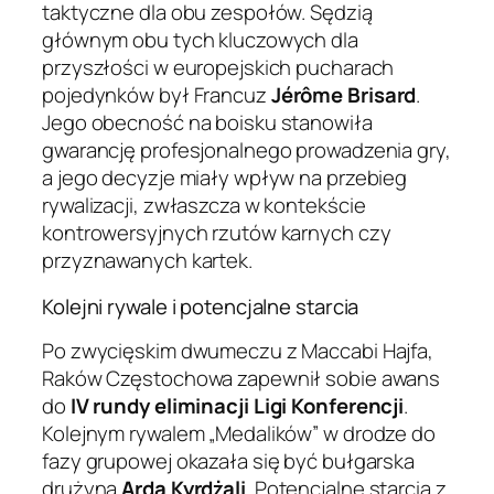
taktyczne dla obu zespołów. Sędzią
głównym obu tych kluczowych dla
przyszłości w europejskich pucharach
pojedynków był Francuz
Jérôme Brisard
.
Jego obecność na boisku stanowiła
gwarancję profesjonalnego prowadzenia gry,
a jego decyzje miały wpływ na przebieg
rywalizacji, zwłaszcza w kontekście
kontrowersyjnych rzutów karnych czy
przyznawanych kartek.
Kolejni rywale i potencjalne starcia
Po zwycięskim dwumeczu z Maccabi Hajfa,
Raków Częstochowa zapewnił sobie awans
do
IV rundy eliminacji Ligi Konferencji
.
Kolejnym rywalem „Medalików” w drodze do
fazy grupowej okazała się być bułgarska
drużyna
Arda Kyrdżali
. Potencjalne starcia z