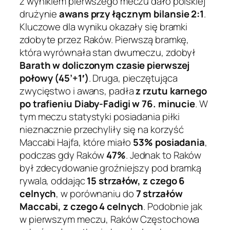
z wynikiem pierwszego meczu dało polskiej
drużynie
awans przy łącznym bilansie 2:1
.
Kluczowe dla wyniku okazały się bramki
zdobyte przez Raków. Pierwszą bramkę,
która wyrównała stan dwumeczu, zdobył
Barath w doliczonym czasie pierwszej
połowy (45’+1′)
. Druga, pieczętująca
zwycięstwo i awans, padła
z rzutu karnego
po trafieniu Diaby-Fadigi w 76. minucie
. W
tym meczu statystyki posiadania piłki
nieznacznie przechyliły się na korzyść
Maccabi Hajfa, które miało
53% posiadania
,
podczas gdy Raków
47%
. Jednak to Raków
był zdecydowanie groźniejszy pod bramką
rywala, oddając
15 strzałów, z czego 6
celnych
, w porównaniu do
7 strzałów
Maccabi, z czego 4 celnych
. Podobnie jak
w pierwszym meczu, Raków Częstochowa