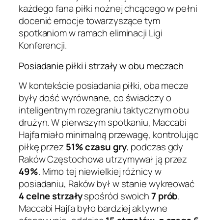
każdego fana piłki nożnej chcącego w pełni
docenić emocje towarzyszące tym
spotkaniom w ramach eliminacji Ligi
Konferencji.
Posiadanie piłki i strzały w obu meczach
W kontekście posiadania piłki, oba mecze
były dość wyrównane, co świadczy o
inteligentnym rozegraniu taktycznym obu
drużyn. W pierwszym spotkaniu, Maccabi
Hajfa miało minimalną przewagę, kontrolując
piłkę przez
51% czasu gry
, podczas gdy
Raków Częstochowa utrzymywał ją przez
49%
. Mimo tej niewielkiej różnicy w
posiadaniu, Raków był w stanie wykreować
4 celne strzały
spośród swoich
7 prób
.
Maccabi Hajfa było bardziej aktywne