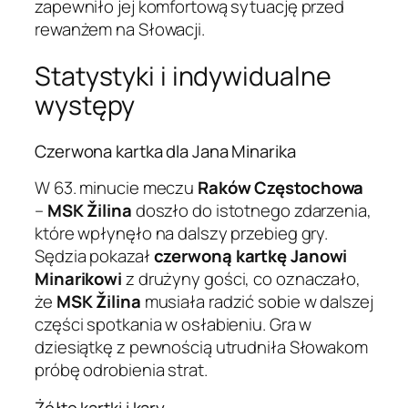
zapewniło jej komfortową sytuację przed
rewanżem na Słowacji.
Statystyki i indywidualne
występy
Czerwona kartka dla Jana Minarika
W 63. minucie meczu
Raków Częstochowa
–
MSK Žilina
doszło do istotnego zdarzenia,
które wpłynęło na dalszy przebieg gry.
Sędzia pokazał
czerwoną kartkę Janowi
Minarikowi
z drużyny gości, co oznaczało,
że
MSK Žilina
musiała radzić sobie w dalszej
części spotkania w osłabieniu. Gra w
dziesiątkę z pewnością utrudniła Słowakom
próbę odrobienia strat.
Żółte kartki i kary