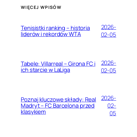
WIĘCEJ WPISÓW
2026-
Tenisistki ranking – historia
liderów i rekordów WTA
02-05
2026-
Tabele: Villarreal – Girona FC i
ich starcie w LaLiga
02-05
2026-
Poznaj kluczowe składy: Real
02-
Madryt – FC Barcelona przed
klasykiem
05