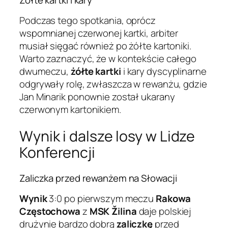
Podczas tego spotkania, oprócz
wspomnianej czerwonej kartki, arbiter
musiał sięgać również po żółte kartoniki.
Warto zaznaczyć, że w kontekście całego
dwumeczu,
żółte kartki
i kary dyscyplinarne
odgrywały rolę, zwłaszcza w rewanżu, gdzie
Jan Minarik ponownie został ukarany
czerwonym kartonikiem.
Wynik i dalsze losy w Lidze
Konferencji
Zaliczka przed rewanżem na Słowacji
Wynik
3:0 po pierwszym meczu
Rakowa
Częstochowa
z
MSK Žilina
daje polskiej
drużynie bardzo dobrą
zaliczkę
przed