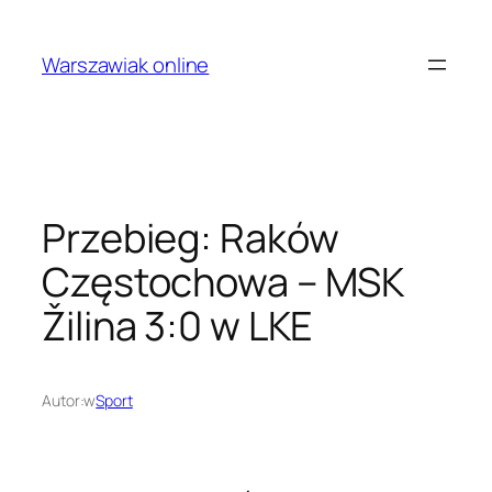
Przejdź
do
Warszawiak online
treści
Przebieg: Raków
Częstochowa – MSK
Žilina 3:0 w LKE
Autor:
w
Sport