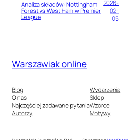
2026-
Analiza składów: Nottingham
02-
Forest vs West Ham w Premier
League
05
Warszawiak online
Blog
Wydarzenia
O nas
Sklep
Najczęściej zadawane pytania
Wzorce
Autorzy
Motywy