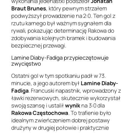
wykonania jedenastki podszedł
Jonatan
Braut Brunes
, który pewnym strzałem
podwyższył prowadzenie na 2:0. Ten gol z
rzutu karnego był ważnym sygnałem dla
rywali, pokazując determinację Rakowa do
zdobywania kolejnych bramek i budowania
bezpiecznej przewagi.
Lamine Diaby-Fadiga przypieczętowuje
zwycięstwo
Ostatni gol w tym spotkaniu padł w 73.
minucie, a jego autorem był
Lamine Diaby-
Fadiga
. Francuski napastnik, wprowadzony z
ławki rezerwowych, skutecznie wykorzystał
swoją szansę i ustalił
wynik
na 3:0 dla
Rakowa Częstochowa
. To trafienie było
idealnym zwieńczeniem dobrej postawy
drużyny w drugiej połowie i praktycznie