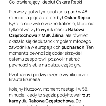
Gol otwierający i debiut Oskara Repki
Pierwszy gol w tym spotkaniu padł w 48.
minucie, a jego autorem był
Oskar Repka
.
Było to niezwykle ważne trafienie, które nie
tylko otworzyło
wynik
meczu
Rakowa
Częstochowa
z
MSK Žilina
, ale również
okazało się debiutanckim golem młodego
zawodnika w europejskich
pucharach
. Ten
moment z pewnością dodał skrzydeł
całemu zespołowi i pozwolił nabrać
pewności siebie na dalszą część gry.
Rzut karny i podwyższenie wyniku przez
Brauta Brunesa
Kolejny kluczowy moment nastąpił w 58.
minucie, kiedy to sędzia podyktował
rzut
karny
dla
Rakowa Częstochowa
. Do