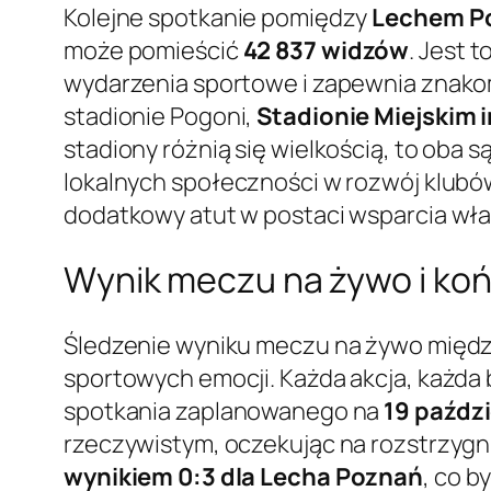
Kolejne spotkanie pomiędzy
Lechem P
może pomieścić
42 837 widzów
. Jest 
wydarzenia sportowe i zapewnia znako
stadionie Pogoni,
Stadionie Miejskim i
stadiony różnią się wielkością, to oba 
lokalnych społeczności w rozwój klubów
dodatkowy atut w postaci wsparcia wła
Wynik meczu na żywo i ko
Śledzenie wyniku meczu na żywo międ
sportowych emocji. Każda akcja, każda
spotkania zaplanowanego na
19 paźdz
rzeczywistym, oczekując na rozstrzygni
wynikiem 0:3 dla Lecha Poznań
, co b