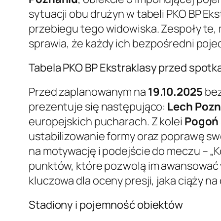
sytuacji obu drużyn w tabeli PKO BP Ek
przebiegu tego widowiska. Zespoły te, 
sprawia, że każdy ich bezpośredni pojed
Tabela PKO BP Ekstraklasy przed spot
Przed zaplanowanym na
19.10.2025
bez
prezentuje się następująco:
Lech Poz
europejskich pucharach. Z kolei
Pogoń 
ustabilizowanie formy oraz poprawę sw
na motywację i podejście do meczu – „
punktów, które pozwolą im awansować w t
kluczowa dla oceny presji, jaka ciąży n
Stadiony i pojemność obiektów