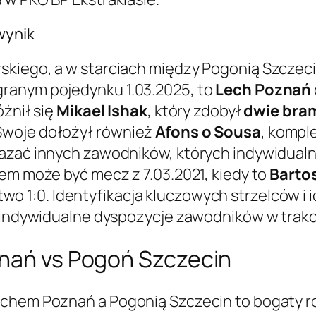
wynik
skiego, a w starciach między Pogonią Szczec
ranym pojedynku 1.03.2025, to
Lech Poznań
óżnił się
Mikael Ishak
, który zdobył
dwie bra
Swoje dołożył również
Afons o Sousa
, kompl
azać innych zawodników, których indywidualn
dem może być mecz z 7.03.2021, kiedy to
Barto
wo 1:0. Identyfikacja kluczowych strzelców i
i indywidualne dyspozycje zawodników w trak
znań vs Pogoń Szczecin
chem Poznań a Pogonią Szczecin to bogaty rozd