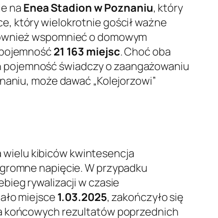
ie na
Enea Stadion w Poznaniu
, który
ce, który wielokrotnie gościł ważne
o również wspomnieć o domowym
a pojemność
21 163 miejsc
. Choć oba
 ich pojemność świadczy o zaangażowaniu
znaniu, może dawać „Kolejorzowi”
a wielu kibiców kwintesencja
 ogromne napięcie. W przypadku
zebieg rywalizacji w czasie
iało miejsce
1.03.2025
, zakończyło się
iza końcowych rezultatów poprzednich