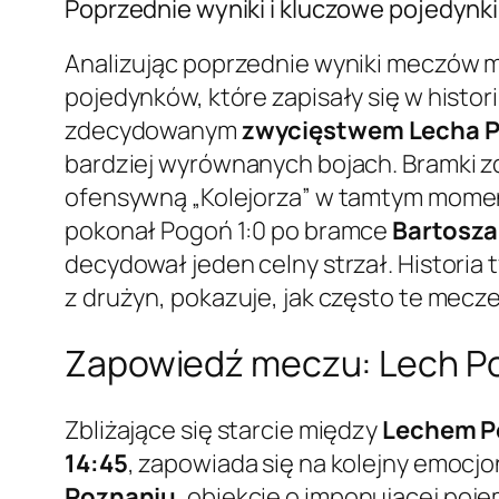
Poprzednie wyniki i kluczowe pojedynki
Analizując poprzednie wyniki meczów 
pojedynków, które zapisały się w historii
zdecydowanym
zwycięstwem Lecha P
bardziej wyrównanych bojach. Bramki 
ofensywną „Kolejorza” w tamtym mome
pokonał Pogoń 1:0 po bramce
Bartosz
decydował jeden celny strzał. Histori
z drużyn, pokazuje, jak często te mecze
Zapowiedź meczu: Lech Po
Zbliżające się starcie między
Lechem P
14:45
, zapowiada się na kolejny emocjon
Poznaniu
, obiekcie o imponującej poj