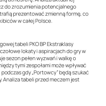
ucz do zrozumienia potencjalnego
potrafią prezentować zmienną formę, co
kibiców w całej Polsce.
gowej tabeli PKO BP Ekstraklasy
 czołowe lokaty i aspiracjach do gry w
uje sezon pełen wyzwań i walkę o
a między tymi zespołami może wpływać
ę, podczas gdy „Portowcy” będą szukać
y. Analiza tabeli przed meczem jest