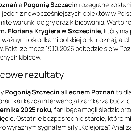
oznań
a
Pogonią Szczecin
rozegrane zostan
to jeden z nowocześniejszych obiektów w Pols
mite warunki do gry oraz kibicowania. Wart
m. Floriana Krygiera w Szczecinie
, który m
są ważnymi ośrodkami polskiej piłki nożnej, a
. Fakt, że mecz 19.10.2025 odbędzie się w Po
snych kibiców.
ńcowe rezultaty
zy
Pogonią Szczecin
a
Lechem Poznań
to dl
 bramka i każda interwencja bramkarza budzi
iernika 2025 roku
, fani będą mogli śledzić pr
ęcie. Ostatnie bezpośrednie starcie, które m
yło wyraźnym sygnałem siły „Kolejorza”. Anal