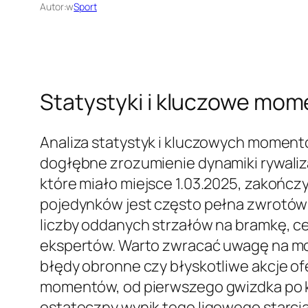
Autor:
w
Sport
Statystyki i kluczowe mo
Analiza statystyk i kluczowych momen
dogłębne zrozumienie dynamiki rywaliza
które miało miejsce 1.03.2025, zakońc
pojedynków jest często pełna zwrotów 
liczby oddanych strzałów na bramkę, cel
ekspertów. Warto zwracać uwagę na mo
błędy obronne czy błyskotliwe akcje ofe
momentów, od pierwszego gwizdka po k
ostateczny wynik tego ligowego starcia