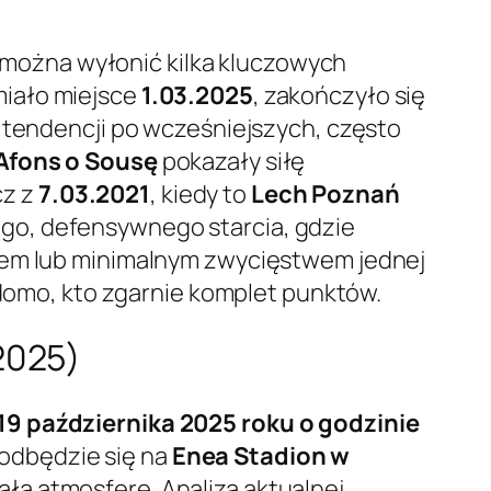
 można wyłonić kilka kluczowych
 miało miejsce
1.03.2025
, zakończyło się
 tendencji po wcześniejszych, często
Afons o Sousę
pokazały siłę
cz z
7.03.2021
, kiedy to
Lech Poznań
ego, defensywnego starcia, gdzie
isem lub minimalnym zwycięstwem jednej
adomo, kto zgarnie komplet punktów.
2025)
19 października 2025 roku o godzinie
z odbędzie się na
Enea Stadion w
ałą atmosferę. Analiza aktualnej