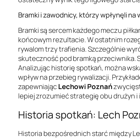
Bramki i zawodnicy, którzy wpłynęli na 
Bramki są sercem każdego meczu piłkar
końcowym rezultacie. W ostatnim rozeg
rywalom trzy trafienia. Szczególnie wyr
skuteczność pod bramką przeciwnika. 
Analizując historię spotkań, można wsk
wpływ na przebieg rywalizacji. Przykła
zapewniając
Lechowi Poznań
zwycięst
lepiej zrozumieć strategię obu drużyn 
Historia spotkań: Lech Po
Historia bezpośrednich starć między Le