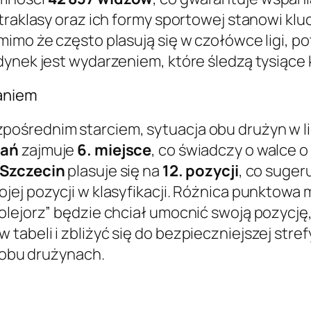
straklasy oraz ich formy sportowej stanowi kl
mimo że często plasują się w czołówce ligi, 
ynek jest wydarzeniem, które śledzą tysiące 
kaniem
pośrednim starciem, sytuacja obu drużyn w li
nań
zajmuje
6. miejsce
, co świadczy o walce o
Szczecin
plasuje się na
12. pozycji
, co suger
ojej pozycji w klasyfikacji. Różnica punktow
Kolejorz” będzie chciał umocnić swoją pozycj
abeli i zbliżyć się do bezpieczniejszej stref
a obu drużynach.