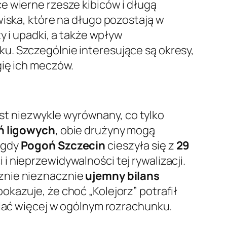
e wierne rzesze kibiców i długą
wiska, które na długo pozostają w
y i upadki, a także wpływ
u. Szczególnie interesujące są okresy,
gię ich meczów.
st niezwykle wyrównany, co tylko
ń ligowych
, obie drużyny mogą
 gdy
Pogoń Szczecin
cieszyła się z
29
 nieprzewidywalności tej rywalizacji.
znie nieznacznie
ujemny bilans
pokazuje, że choć „Kolejorz” potrafił
elać więcej w ogólnym rozrachunku.