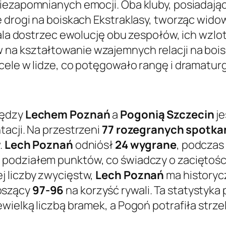
iezapomnianych emocji. Oba kluby, posiadając
e drogi na boiskach Ekstraklasy, tworząc wido
wala dostrzec ewolucję obu zespołów, ich wzlot
a kształtowanie wzajemnych relacji na boisk
cele w lidze, co potęgowało rangę i dramatur
iędzy
Lechem Poznań
a
Pogonią Szczecin
je
tacji. Na przestrzeni
77 rozegranych spotka
.
Lech Poznań
odniósł
24 wygrane
, podczas
podziałem punktów, co świadczy o zaciętości i
j liczby zwycięstw,
Lech Poznań
ma historyc
oszący
97-96
na korzyść rywali. Ta statystyka 
ewielką liczbą bramek, a Pogoń potrafiła strz