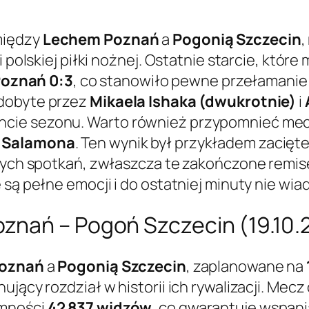
między
Lechem Poznań
a
Pogonią Szczecin
,
 polskiej piłki nożnej. Ostatnie starcie, które
oznań 0:3
, co stanowiło pewne przełamanie
zdobyte przez
Mikaela Ishaka (dwukrotnie)
i
ncie sezonu. Warto również przypomnieć me
a Salamona
. Ten wynik był przykładem zacięt
a tych spotkań, zwłaszcza te zakończone rem
 są pełne emocji i do ostatniej minuty nie wi
znań – Pogoń Szczecin (19.10.
oznań
a
Pogonią Szczecin
, zaplanowane na
ujący rozdział w historii ich rywalizacji. Mec
emności
42 837 widzów
, co gwarantuje wspani