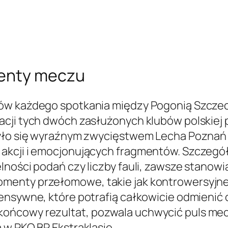
menty meczu
tów każdego spotkania między Pogonią Szcze
cji tych dwóch zasłużonych klubów polskiej pi
zyło się wyraźnym zwycięstwem Lecha Poznań 0
akcji i emocjonujących fragmentów. Szczegół
ności podań czy liczby fauli, zawsze stanowią
menty przełomowe, takie jak kontrowersyjne
nsywne, które potrafią całkowicie odmienić o
ońcowy rezultat, pozwala uchwycić puls mec
 w PKO BP Ekstraklasie.