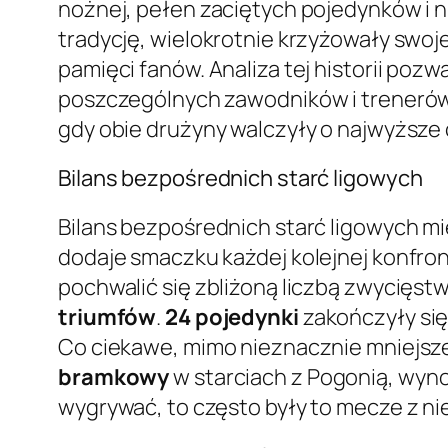
nożnej, pełen zaciętych pojedynków i n
tradycję, wielokrotnie krzyżowały swoj
pamięci fanów. Analiza tej historii poz
poszczególnych zawodników i trenerów n
gdy obie drużyny walczyły o najwyższe 
Bilans bezpośrednich starć ligowych
Bilans bezpośrednich starć ligowych m
dodaje smaczku każdej kolejnej konfron
pochwalić się zbliżoną liczbą zwycięstw
triumfów
.
24 pojedynki
zakończyły się 
Co ciekawe, mimo nieznacznie mniejsze
bramkowy
w starciach z Pogonią, wyn
wygrywać, to często były to mecze z ni