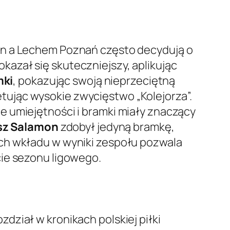
in a Lechem Poznań często decydują o
okazał się skuteczniejszy, aplikując
mki
, pokazując swoją nieprzeciętną
etując wysokie zwycięstwo „Kolejorza”.
e umiejętności i bramki miały znaczący
sz Salamon
zdobył jedyną bramkę,
 ich wkładu w wyniki zespołu pozwala
cie sezonu ligowego.
ział w kronikach polskiej piłki