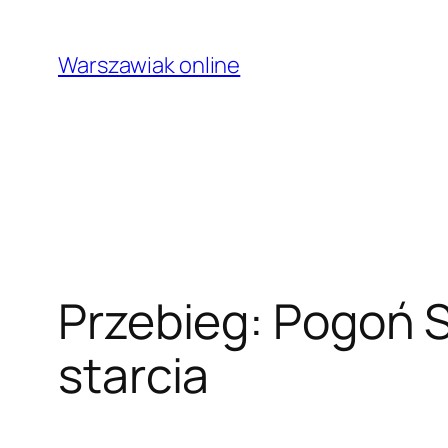
Przejdź
do
Warszawiak online
treści
Przebieg: Pogoń S
starcia