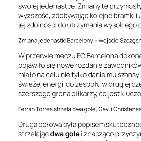
swojej jedenastce. Zmiany te przyniosł
wyższość, zdobywając kolejne bramki i 
jej zdolności do utrzymania wysokiego 
Zmiana jedenastki Barcelony – wejście Szczęs
W przerwie meczu FC Barcelona dokona
pojawiło się nowe rozdanie zawodników,
miało na celu nie tylko danie mu szan
świeżej energii do zespołu w drugiej cz
szerszego grona piłkarzy, co jest klu
Ferran Torres strzela dwa gole, Gavi i Christens
Druga połowa była popisem skuteczności
strzelając
dwa gole
i znacząco przyczyn