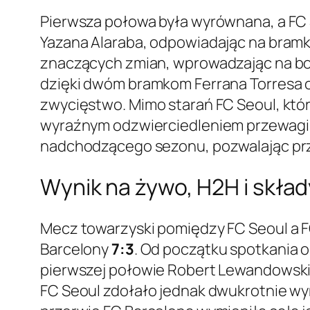
Pierwsza połowa była wyrównana, a FC 
Yazana Alaraba, odpowiadając na bramk
znaczących zmian, wprowadzając na boi
dzięki dwóm bramkom Ferrana Torresa o
zwycięstwo. Mimo starań FC Seoul, któ
wyraźnym odzwierciedleniem przewagi 
nadchodzącego sezonu, pozwalając prz
Wynik na żywo, H2H i skła
Mecz towarzyski pomiędzy FC Seoul a FC
Barcelony
7:3
. Od początku spotkania 
pierwszej połowie Robert Lewandowski 
FC Seoul zdołało jednak dwukrotnie wy