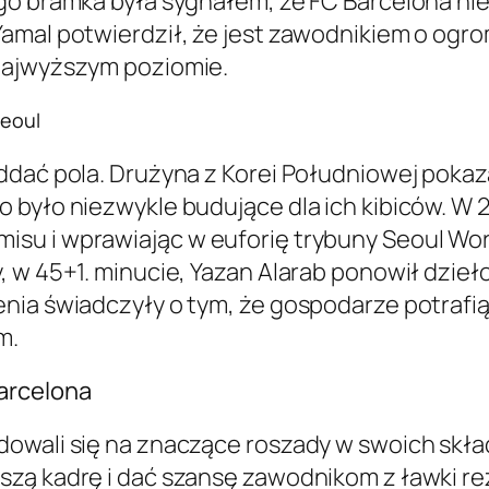
go bramka była sygnałem, że FC Barcelona nie
Yamal potwierdził, że jest zawodnikiem o og
najwyższym poziomie.
Seoul
ddać pola. Drużyna z Korei Południowej pokaza
 było niezwykle budujące dla ich kibiców. W 
su i wprawiając w euforię trybuny Seoul Wor
, w 45+1. minucie, Yazan Alarab ponowił dzieł
enia świadczyły o tym, że gospodarze potrafi
m.
arcelona
owali się na znaczące roszady w swoich skład
szą kadrę i dać szansę zawodnikom z ławki r