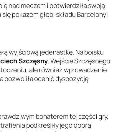
rolę nad meczem i potwierdziła swoją
 się pokazem głębi składu Barcelony i
łą wyjściową jedenastkę. Na boisku
ciech Szczęsny
. Wejście Szczęsnego
 otoczeniu, ale również wprowadzenie
era pozwoliła ocenić dyspozycję
 prawdziwym bohaterem tej części gry,
trafienia podkreśliły jego dobrą