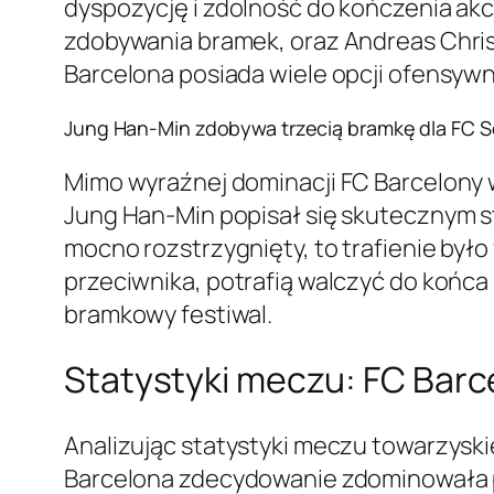
dyspozycję i zdolność do kończenia akcji
zdobywania bramek, oraz Andreas Christ
Barcelona posiada wiele opcji ofensywn
Jung Han-Min zdobywa trzecią bramkę dla FC S
Mimo wyraźnej dominacji FC Barcelony w
Jung Han-Min popisał się skutecznym st
mocno rozstrzygnięty, to trafienie było
przeciwnika, potrafią walczyć do końca 
bramkowy festiwal.
Statystyki meczu: FC Barce
Analizując statystyki meczu towarzyski
Barcelona zdecydowanie zdominowała pos