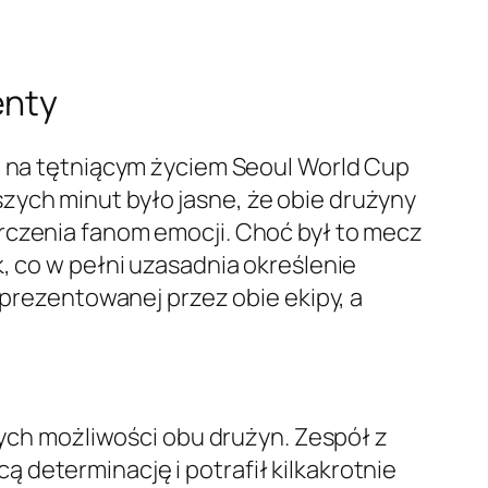
enty
ku na tętniącym życiem Seoul World Cup
zych minut było jasne, że obie drużyny
rczenia fanom emocji. Choć był to mecz
, co w pełni uzasadnia określenie
 prezentowanej przez obie ekipy, a
ch możliwości obu drużyn. Zespół z
 determinację i potrafił kilkakrotnie