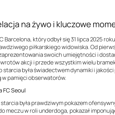
relacja na żywo i kluczowe mom
 Barcelona, który odbył się 31 lipca 2025 ro
awdziwego piłkarskiego widowiska. Od pierws
 zaprezentowania swoich umiejętności i dosta
zwrotów akcji i przede wszystkim wielu bramek
go starcia była świadectwem dynamiki i jakości
 w pamięci obserwatorów.
a FC Seoul
starcia była prawdziwym pokazem ofensywny
o meczu w roli underdoga, pokazał imponującą