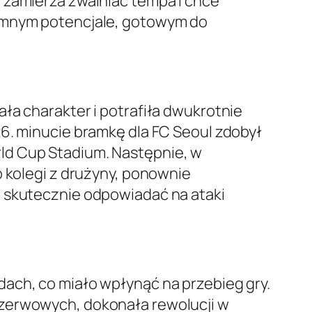
 zamierza zwalniać tempa i chce
romnym potencjale, gotowym do
ła charakter i potrafiła dwukrotnie
26. minucie bramkę dla FC Seoul zdobył
ld Cup Stadium. Następnie, w
o kolegi z drużyny, ponownie
ą skutecznie odpowiadać na ataki
ach, co miało wpłynąć na przebieg gry.
ezerwowych, dokonała rewolucji w