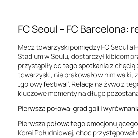
FC Seoul – FC Barcelona: 
Mecz towarzyski pomiędzy FC Seoul a FC
Stadium w Seulu, dostarczył kibicom pr
przystąpiły do tego spotkania z chęcią
towarzyski, nie brakowało w nim walki, 
„golowy festiwal”. Relacja na żywo z te
kluczowe momenty na długo pozostaną
Pierwsza połowa: grad goli i wyrównani
Pierwsza połowa tego emocjonującego 
Korei Południowej, choć przystępował d