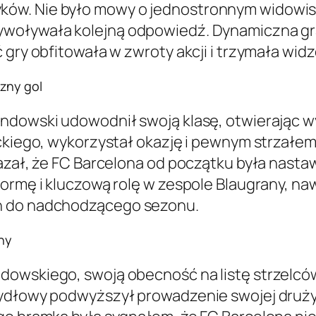
w. Nie było mowy o jednostronnym widowisku
ywoływała kolejną odpowiedź. Dynamiczna gr
 gry obfitowała w zwroty akcji i trzymała wi
zny gol
ndowski udowodnił swoją klasę, otwierając wy
eckiego, wykorzystał okazję i pewnym strzałe
kazał, że FC Barcelona od początku była nasta
formę i kluczową rolę w zespole Blaugrany, n
ań do nadchodzącego sezonu.
ny
dowskiego, swoją obecność na listę strzelcó
zydłowy podwyższył prowadzenie swojej druży