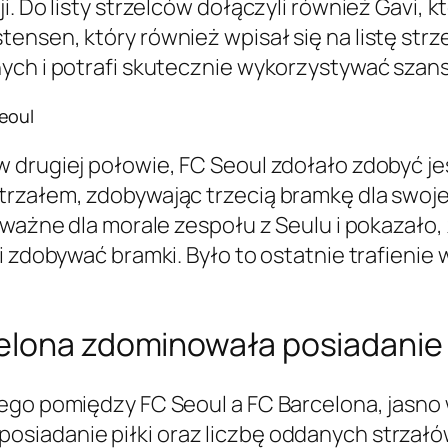
. Do listy strzelców dołączyli również Gavi, k
ensen, który również wpisał się na listę strz
ych i potrafi skutecznie wykorzystywać szan
eoul
 drugiej połowie, FC Seoul zdołało zdobyć j
rzałem, zdobywając trzecią bramkę dla swoje
 ważne dla morale zespołu z Seulu i pokazało
i zdobywać bramki. Było to ostatnie trafieni
lona zdominowała posiadanie pi
ego pomiędzy FC Seoul a FC Barcelona, jasno 
iadanie piłki oraz liczbę oddanych strzałów,