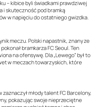
 – kibice byli świadkami prawdziwej
a i skuteczność pod bramką
dzów w napięciu do ostatniego gwizdka.
nik meczu. Polski napastnik, znany ze
m pokonał bramkarza FC Seoul. Ten
wiona na ofensywę. Dla „Lewego” był to
awet w meczach towarzyskich, które
w zaznaczył młody talent FC Barcelony,
ny, pokazując swoje nieprzeciętne