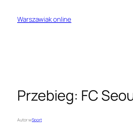
Przejdź
do
Warszawiak online
treści
Przebieg: FC Seou
Autor:
w
Sport