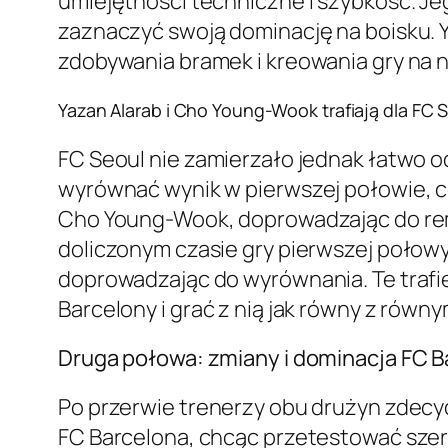
umiejętności techniczne i szybkość. Je
zaznaczyć swoją dominację na boisku. 
zdobywania bramek i kreowania gry na 
Yazan Alarab i Cho Young-Wook trafiają dla FC 
FC Seoul nie zamierzało jednak łatwo o
wyrównać wynik w pierwszej połowie, co
Cho Young-Wook, doprowadzając do remi
doliczonym czasie gry pierwszej połowy
doprowadzając do wyrównania. Te trafi
Barcelony i grać z nią jak równy z równy
Druga połowa: zmiany i dominacja FC B
Po przerwie trenerzy obu drużyn zdecyd
FC Barcelona, chcąc przetestować szer