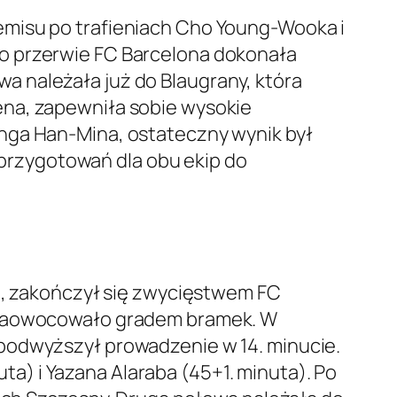
emisu po trafieniach Cho Young-Wooka i
o przerwie FC Barcelona dokonała
 należała już do Blaugrany, która
ena, zapewniła sobie wysokie
unga Han-Mina, ostateczny wynik był
rzygotowań dla obu ekip do
ku, zakończył się zwycięstwem FC
o zaowocowało gradem bramek. W
 podwyższył prowadzenie w 14. minucie.
) i Yazana Alaraba (45+1. minuta). Po