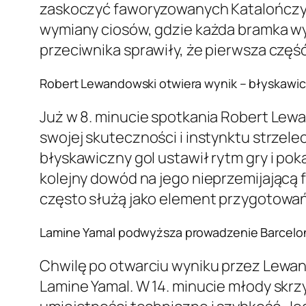
zaskoczyć faworyzowanych Katalończykó
wymiany ciosów, gdzie każda bramka w
przeciwnika sprawiły, że pierwsza część
Robert Lewandowski otwiera wynik – błyskawic
Już w 8. minucie spotkania Robert Lewa
swojej skuteczności i instynktu strzel
błyskawiczny gol ustawił rytm gry i po
kolejny dowód na jego nieprzemijającą 
często służą jako element przygotow
Lamine Yamal podwyższa prowadzenie Barcelo
Chwilę po otwarciu wyniku przez Lewan
Lamine Yamal. W 14. minucie młody skr