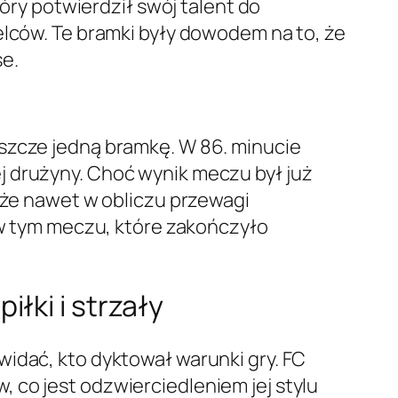
tóry potwierdził swój talent do
elców. Te bramki były dowodem na to, że
se.
eszcze jedną bramkę. W 86. minucie
j drużyny. Choć wynik meczu był już
, że nawet w obliczu przewagi
e w tym meczu, które zakończyło
łki i strzały
widać, kto dyktował warunki gry. FC
 co jest odzwierciedleniem jej stylu