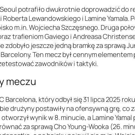
Seoul potrafiło dwukrotnie doprowadzić do r
i Roberta Lewandowskiego i Lamine Yamala. P
sko m.in. Wojciecha Szczęsnego. Druga połowa
raz trafieniom Gaviego i Andreasa Christens
re zdobyło jeszcze jedną bramkę za sprawą J
Barcelony. Ten mecz był cennym elementem p
etestować zawodników i taktyki.
dy meczu
 Barcelona, który odbył się 31 lipca 2025 ro
obie drużyny postawiły na ofensywną grę, c
otworzył wynik w 8. minucie, a Lamine Yamal
równać za sprawą Cho Young-Wooka (26. minuta