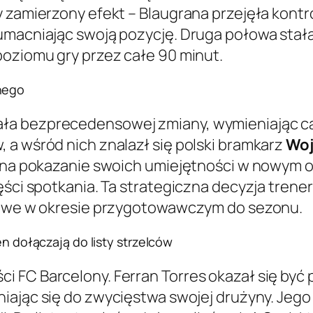
y zamierzony efekt – Blaugrana przejęła kont
umacniając swoją pozycję. Druga połowa stała
poziomu gry przez całe 90 minut.
nego
ła bezprecedensowej zmiany, wymieniając ca
 a wśród nich znalazł się polski bramkarz
Woj
sy na pokazanie swoich umiejętności w nowym
ęści spotkania. Ta strategiczna decyzja tren
czowe w okresie przygotowawczym do sezonu.
en dołączają do listy strzelców
 FC Barcelony. Ferran Torres okazał się być
iając się do zwycięstwa swojej drużyny. Jego 