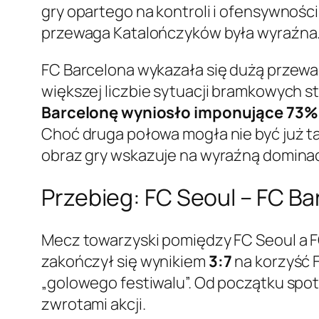
gry opartego na kontroli i ofensywnośc
przewaga Katalończyków była wyraźna
FC Barcelona wykazała się dużą przewa
większej liczbie sytuacji bramkowych 
Barcelonę wyniosło imponujące 73% 
Choć druga połowa mogła nie być już ta
obraz gry wskazuje na wyraźną dominac
Przebieg: FC Seoul – FC B
Mecz towarzyski pomiędzy FC Seoul a FC
zakończył się wynikiem
3:7
na korzyść F
„golowego festiwalu”. Od początku spo
zwrotami akcji.