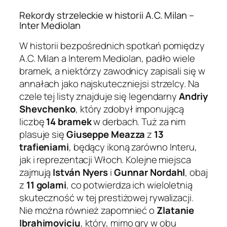
Rekordy strzeleckie w historii A.C. Milan –
Inter Mediolan
W historii bezpośrednich spotkań pomiędzy
A.C. Milan a Interem Mediolan, padło wiele
bramek, a niektórzy zawodnicy zapisali się w
annałach jako najskuteczniejsi strzelcy. Na
czele tej listy znajduje się legendarny
Andriy
Shevchenko
, który zdobył imponującą
liczbę
14 bramek
w derbach. Tuż za nim
plasuje się
Giuseppe Meazza
z
13
trafieniami
, będący ikoną zarówno Interu,
jak i reprezentacji Włoch. Kolejne miejsca
zajmują
István Nyers
i
Gunnar Nordahl
, obaj
z
11 golami
, co potwierdza ich wieloletnią
skuteczność w tej prestiżowej rywalizacji.
Nie można również zapomnieć o
Zlatanie
Ibrahimoviciu
, który, mimo gry w obu