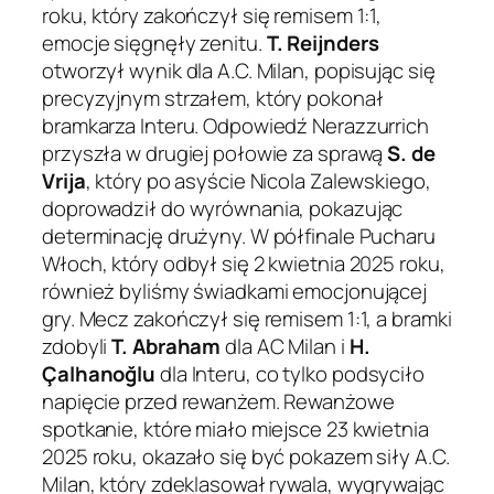
roku, który zakończył się remisem 1:1,
emocje sięgnęły zenitu.
T. Reijnders
otworzył wynik dla A.C. Milan, popisując się
precyzyjnym strzałem, który pokonał
bramkarza Interu. Odpowiedź Nerazzurrich
przyszła w drugiej połowie za sprawą
S. de
Vrija
, który po asyście Nicola Zalewskiego,
doprowadził do wyrównania, pokazując
determinację drużyny. W półfinale Pucharu
Włoch, który odbył się 2 kwietnia 2025 roku,
również byliśmy świadkami emocjonującej
gry. Mecz zakończył się remisem 1:1, a bramki
zdobyli
T. Abraham
dla AC Milan i
H.
Çalhanoğlu
dla Interu, co tylko podsyciło
napięcie przed rewanżem. Rewanżowe
spotkanie, które miało miejsce 23 kwietnia
2025 roku, okazało się być pokazem siły A.C.
Milan, który zdeklasował rywala, wygrywając