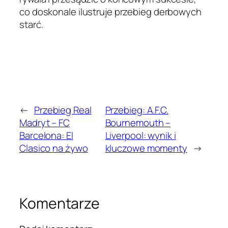
co doskonale ilustruje przebieg derbowych
starć.
←
Przebieg Real
Przebieg: A.F.C.
Madryt – FC
Bournemouth –
Barcelona: El
Liverpool: wynik i
Clasico na żywo
kluczowe momenty
→
Komentarze