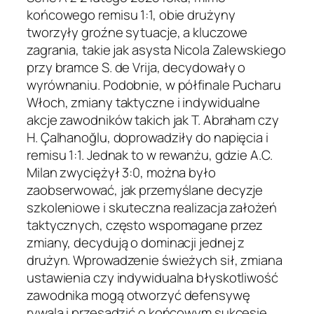
końcowego remisu 1:1, obie drużyny
tworzyły groźne sytuacje, a kluczowe
zagrania, takie jak asysta Nicola Zalewskiego
przy bramce S. de Vrija, decydowały o
wyrównaniu. Podobnie, w półfinale Pucharu
Włoch, zmiany taktyczne i indywidualne
akcje zawodników takich jak T. Abraham czy
H. Çalhanoğlu, doprowadziły do napięcia i
remisu 1:1. Jednak to w rewanżu, gdzie A.C.
Milan zwyciężył 3:0, można było
zaobserwować, jak przemyślane decyzje
szkoleniowe i skuteczna realizacja założeń
taktycznych, często wspomagane przez
zmiany, decydują o dominacji jednej z
drużyn. Wprowadzenie świeżych sił, zmiana
ustawienia czy indywidualna błyskotliwość
zawodnika mogą otworzyć defensywę
rywala i przesądzić o końcowym sukcesie,