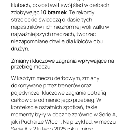
klubach, pozostawił swój ślad w derbach,
zdobywając
10 bramek
. Te rekordy
strzeleckie świadczą o klasie tych
napastników i ich niezłomnej woli walki w
najważniejszych meczach, tworząc
niezapomniane chwile dla kibiców obu
drużyn.
Zmiany i kluczowe zagrania wpływające na
przebieg meczu
W każdym meczu derbowym, zmiany
dokonywane przez trenerów oraz
pojedyncze, kluczowe zagrania potrafią
całkowicie odmienić jego przebieg. W
kontekście ostatnich spotkań, takie
momenty były widoczne zarówno w Serie A,
jak i Pucharze Włoch. Na przykład, w meczu
Serie A z 2 lutego 2025 roku, mimo