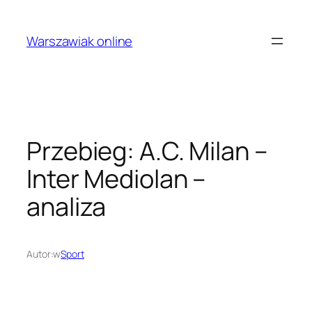
Przejdź
do
Warszawiak online
treści
Przebieg: A.C. Milan –
Inter Mediolan –
analiza
Autor:
w
Sport