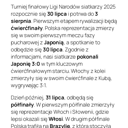
Turniej finałowy Ligi Narodów siatkarzy 2025
rozpocznie się
30 lipca
i potrwa do
3
sierpnia
. Pierwszym etapem rywalizacji będą
ćwierćfinały
. Polska reprezentacja zmierzy
się w swoim pierwszym meczu fazy
pucharowej z
Japonią
, a spotkanie to
odbędzie się
30 lipca
. Zgodnie z
informacjami, nasi siatkarze
pokonali
Japonię 3:0
w tym kluczowym
ćwierćfinałowym starciu. Włochy z kolei
zmierzyły się w swoim ćwierćfinale z Kubą,
wygrywając 3:1.
Dzień później,
31 lipca
, odbędą się
półfinały
. W pierwszym półfinale zmierzyły
się reprezentacje Włoch i Słowenii, gdzie
lepsi okazali się
Włosi
. W drugim półfinale
Polska trafiła na
Brazylię
, z którą stoczyła