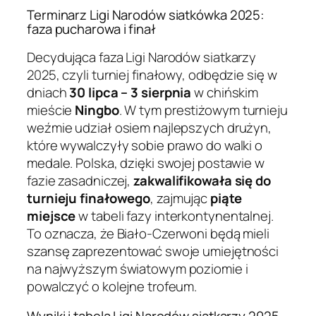
Terminarz Ligi Narodów siatkówka 2025:
faza pucharowa i finał
Decydująca faza Ligi Narodów siatkarzy
2025, czyli turniej finałowy, odbędzie się w
dniach
30 lipca – 3 sierpnia
w chińskim
mieście
Ningbo
. W tym prestiżowym turnieju
weźmie udział osiem najlepszych drużyn,
które wywalczyły sobie prawo do walki o
medale. Polska, dzięki swojej postawie w
fazie zasadniczej,
zakwalifikowała się do
turnieju finałowego
, zajmując
piąte
miejsce
w tabeli fazy interkontynentalnej.
To oznacza, że Biało-Czerwoni będą mieli
szansę zaprezentować swoje umiejętności
na najwyższym światowym poziomie i
powalczyć o kolejne trofeum.
Wyniki i tabela Ligi Narodów siatkarzy 2025