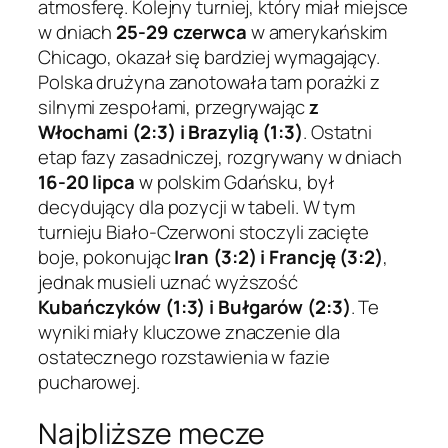
atmosferę. Kolejny turniej, który miał miejsce
w dniach
25-29 czerwca
w amerykańskim
Chicago, okazał się bardziej wymagający.
Polska drużyna zanotowała tam porażki z
silnymi zespołami, przegrywając
z
Włochami (2:3) i Brazylią (1:3)
. Ostatni
etap fazy zasadniczej, rozgrywany w dniach
16-20 lipca
w polskim Gdańsku, był
decydujący dla pozycji w tabeli. W tym
turnieju Biało-Czerwoni stoczyli zacięte
boje, pokonując
Iran (3:2) i Francję (3:2)
,
jednak musieli uznać wyższość
Kubańczyków (1:3) i Bułgarów (2:3)
. Te
wyniki miały kluczowe znaczenie dla
ostatecznego rozstawienia w fazie
pucharowej.
Najbliższe mecze