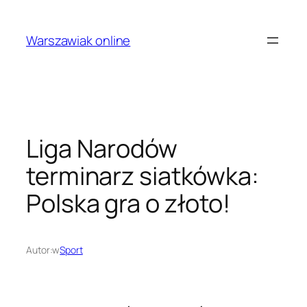
Przejdź
do
Warszawiak online
treści
Liga Narodów
terminarz siatkówka:
Polska gra o złoto!
Autor:
w
Sport