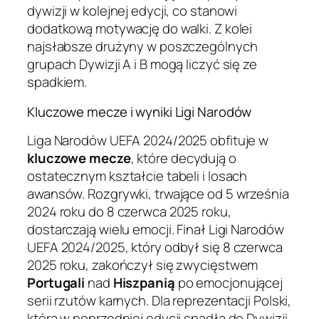
dywizji w kolejnej edycji, co stanowi
dodatkową motywację do walki. Z kolei
najsłabsze drużyny w poszczególnych
grupach Dywizji A i B mogą liczyć się ze
spadkiem.
Kluczowe mecze i wyniki Ligi Narodów
Liga Narodów UEFA 2024/2025 obfituje w
kluczowe mecze
, które decydują o
ostatecznym kształcie tabeli i losach
awansów. Rozgrywki, trwające od 5 września
2024 roku do 8 czerwca 2025 roku,
dostarczają wielu emocji. Finał Ligi Narodów
UEFA 2024/2025, który odbył się 8 czerwca
2025 roku, zakończył się zwycięstwem
Portugali
nad
Hiszpanią
po emocjonującej
serii rzutów karnych. Dla reprezentacji Polski,
która w poprzedniej edycji spadła do Dywizji