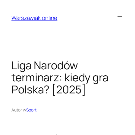
Przejdź
do
Warszawiak online
treści
Liga Narodów
terminarz: kiedy gra
Polska? [2025]
Autor:
w
Sport