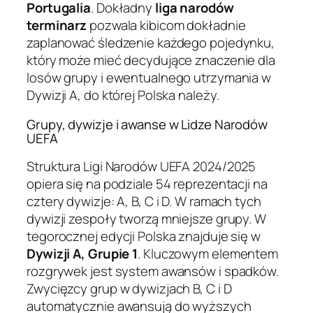
Portugalia
. Dokładny
liga narodów
terminarz
pozwala kibicom dokładnie
zaplanować śledzenie każdego pojedynku,
który może mieć decydujące znaczenie dla
losów grupy i ewentualnego utrzymania w
Dywizji A, do której Polska należy.
Grupy, dywizje i awanse w Lidze Narodów
UEFA
Struktura Ligi Narodów UEFA 2024/2025
opiera się na podziale 54 reprezentacji na
cztery dywizje: A, B, C i D. W ramach tych
dywizji zespoły tworzą mniejsze grupy. W
tegorocznej edycji Polska znajduje się w
Dywizji A, Grupie 1
. Kluczowym elementem
rozgrywek jest system awansów i spadków.
Zwycięzcy grup w dywizjach B, C i D
automatycznie awansują do wyższych