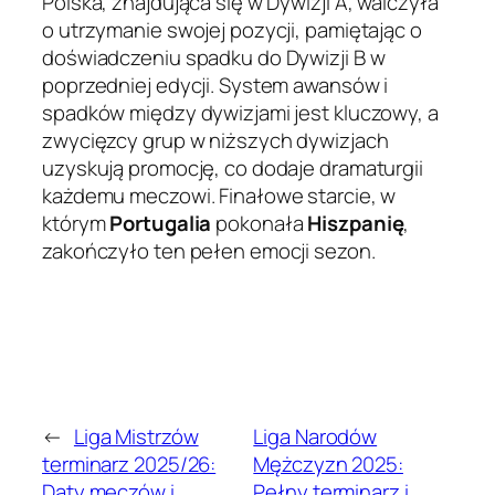
Polska, znajdująca się w Dywizji A, walczyła
o utrzymanie swojej pozycji, pamiętając o
doświadczeniu spadku do Dywizji B w
poprzedniej edycji. System awansów i
spadków między dywizjami jest kluczowy, a
zwycięzcy grup w niższych dywizjach
uzyskują promocję, co dodaje dramaturgii
każdemu meczowi. Finałowe starcie, w
którym
Portugalia
pokonała
Hiszpanię
,
zakończyło ten pełen emocji sezon.
←
Liga Mistrzów
Liga Narodów
terminarz 2025/26:
Mężczyzn 2025:
Daty meczów i
Pełny terminarz i