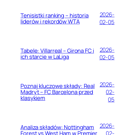
2026-
Tenisistki ranking – historia
liderów i rekordów WTA
02-05
2026-
Tabele: Villarreal – Girona FC i
ich starcie w LaLiga
02-05
2026-
Poznaj kluczowe składy: Real
02-
Madryt – FC Barcelona przed
klasykiem
05
2026-
Analiza składów: Nottingham
02-
Forest vs West Ham w Premier