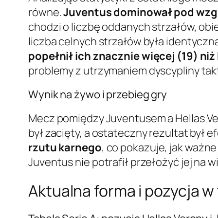
równe.
Juventus dominował pod wzglę
chodzi o liczbę oddanych strzałów, ob
liczba celnych strzałów była identyczn
popełnił ich znacznie więcej (19) niż
problemy z utrzymaniem dyscypliny tak
Wynik na żywo i przebieg gry
Mecz pomiędzy Juventusem a Hellas Ver
był zacięty, a ostateczny rezultat był
rzutu karnego
, co pokazuje, jak ważne
Juventus nie potrafił przełożyć jej na 
Aktualna forma i pozycja w 