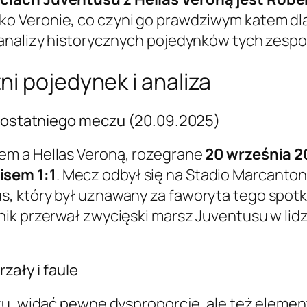
o Veronie, co czyni go prawdziwym katem dla
 analizy historycznych pojedynków tych zespo
i pojedynek i analiza
 z ostatniego meczu (20.09.2025)
em a Hellas Veroną, rozegrane
20 września 20
sem 1:1
. Mecz odbył się na Stadio Marcanton
, który był uznawany za faworyta tego spotka
k przerwał zwycięski marsz Juventusu w lidze 
zały i faule
zu, widać pewne dysproporcje, ale też element