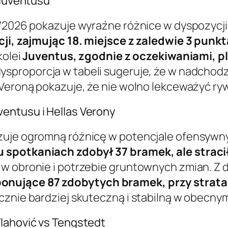
 Juventusu
25/2026 pokazuje wyraźne różnice w dyspozycj
acji, zajmując 18. miejsce z zaledwie 3 punk
kolei
Juventus, zgodnie z oczekiwaniami, pla
 dysproporcja w tabeli sugeruje, że w nadcho
 Veroną pokazuje, że nie wolno lekceważyć ryw
entusu i Hellas Verony
azuje ogromną różnicę w potencjale ofensyw
 spotkaniach zdobył 37 bramek, ale stracił
w obronie i potrzebie gruntownych zmian. Z d
onujące 87 zdobytych bramek, przy strata
cznie bardziej skuteczną i stabilną w obecny
Vlahović vs Tengstedt