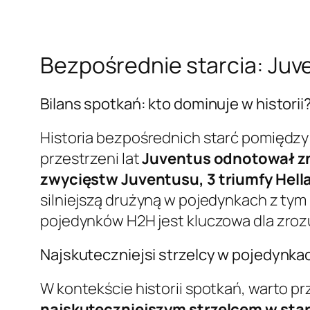
Bezpośrednie starcia: Juve
Bilans spotkań: kto dominuje w historii
Historia bezpośrednich starć pomiędzy
przestrzeni lat
Juventus odnotował z
zwycięstw Juventusu, 3 triumfy Hell
silniejszą drużyną w pojedynkach z tym
pojedynków H2H jest kluczowa dla zrozu
Najskuteczniejsi strzelcy w pojedynka
W kontekście historii spotkań, warto p
najskuteczniejszym strzelcem w star