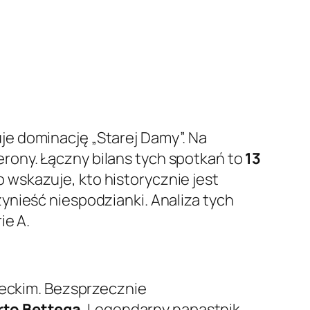
e dominację „Starej Damy”. Na
erony. Łączny bilans tych spotkań to
13
no wskazuje, kto historycznie jest
ynieść niespodzianki. Analiza tych
ie A.
leckim. Bezsprzecznie
rto Bettega
. Legendarny napastnik