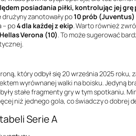
dem posiadania piłki, kontrolując jej grę
ie drużyny zanotowały po
10 prób (Juventus) 
a – po
4 dla każdej z ekip
. Warto również zwró
 Hellas Verona (10)
. To może sugerować bardzi
tycznej.
oną, który odbył się 20 września 2025 roku, 
 efektem wyrównanej walki na boisku. Jedyną b
 były stałe fragmenty gry w tym spotkaniu. Mi
więcej niż jednego gola, co świadczy o dobrej 
tabeli Serie A