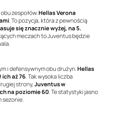
i obu zespołów.
Hellas Verona
tami
. To pozycja, która z pewnością
suje się znacznie wyżej, na 5.
dzących meczach to Juventus będzie
ala.
nym i defensywnym obu drużyn.
Hellas
 ich aż 76
. Tak wysoka liczba
rugiej strony,
Juventus w
ch na poziomie 60
. Te statystyki jasno
m sezonie.