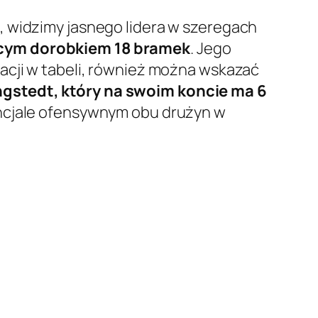
, widzimy jasnego lidera w szeregach
jącym dorobkiem 18 bramek
. Jego
acji w tabeli, również można wskazać
ngstedt, który na swoim koncie ma 6
encjale ofensywnym obu drużyn w