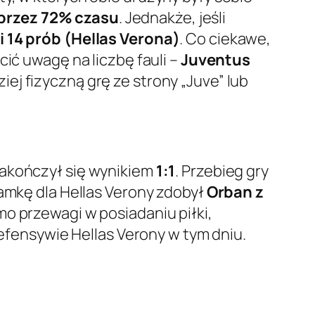
 przez 72% czasu
. Jednakże, jeśli
i 14 prób (Hellas Verona)
. Co ciekawe,
cić uwagę na liczbę fauli –
Juventus
ej fizyczną grę ze strony „Juve” lub
zakończył się wynikiem
1:1
. Przebieg gry
ramkę dla Hellas Verony zdobył
Orban z
mo przewagi w posiadaniu piłki,
defensywie Hellas Verony w tym dniu.