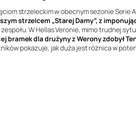
ęciom strzeleckim w obecnym sezonie Serie A
epszym strzelcem „Starej Damy”, z imponu
zespołu. W Hellas Veronie, mimo trudnej sytu
ej bramek dla drużyny z Werony zdobył Te
ników pokazuje, jak duża jest różnica w pot