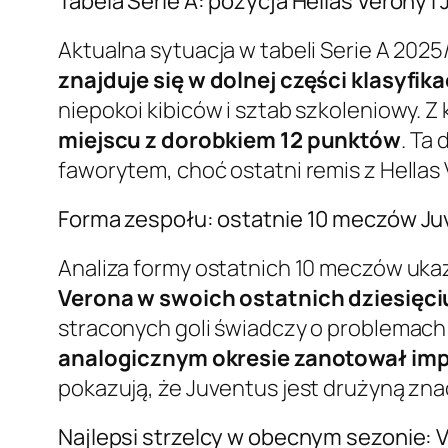
Tabela Serie A: pozycja Hellas Verony i
Aktualna sytuacja w tabeli Serie A 20
znajduje się w dolnej części klasyfik
niepokoi kibiców i sztab szkoleniowy. Z 
miejscu z dorobkiem 12 punktów
. Ta
faworytem, choć ostatni remis z Hellas
Forma zespołu: ostatnie 10 meczów Juv
Analiza formy ostatnich 10 meczów uk
Verona w swoich ostatnich dziesięciu
straconych goli świadczy o problemach 
analogicznym okresie zanotował imp
pokazują, że Juventus jest drużyną zna
Najlepsi strzelcy w obecnym sezonie: 