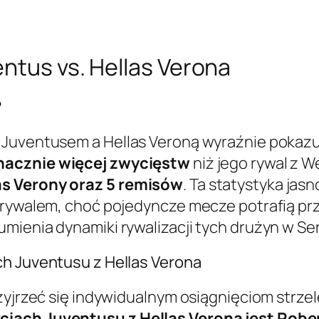
ntus vs. Hellas Verona
?
 Juventusem a Hellas Veroną wyraźnie pokazuj
nacznie więcej zwycięstw
niż jego rywal z W
as Verony oraz 5 remisów
. Ta statystyka jas
 rywalem, choć pojedyncze mecze potrafią prz
mienia dynamiki rywalizacji tych drużyn w Ser
ch Juventusu z Hellas Verona
rzyjrzeć się indywidualnym osiągnięciom strze
ciach Juventusu z Hellas Veroną jest Robe