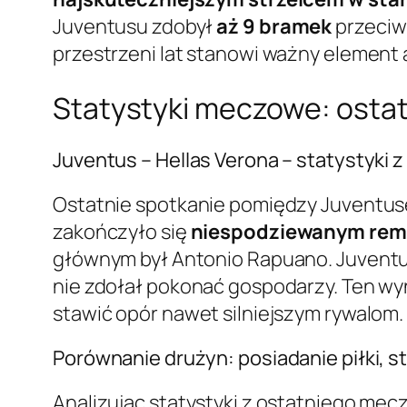
Juventusu zdobył
aż 9 bramek
przeciwk
przestrzeni lat stanowi ważny element
Statystyki meczowe: ostatn
Juventus – Hellas Verona – statystyki
Ostatnie spotkanie pomiędzy Juventus
zakończyło się
niespodziewanym remi
głównym był Antonio Rapuano. Juventus
nie zdołał pokonać gospodarzy. Ten wyni
stawić opór nawet silniejszym rywalom.
Porównanie drużyn: posiadanie piłki, str
Analizując statystyki z ostatniego mec