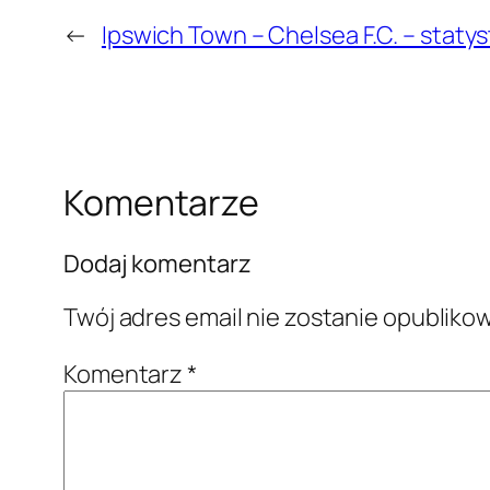
←
Ipswich Town – Chelsea F.C. – staty
Komentarze
Dodaj komentarz
Twój adres email nie zostanie opubliko
Komentarz
*