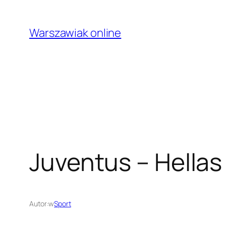
Przejdź
do
Warszawiak online
treści
Juventus – Hellas
Autor:
w
Sport