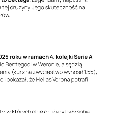
 tej drużyny. Jego skuteczność na
łów.
25 roku w ramach 4. kolejki Serie A
,
io Bentegodi w Weronie, a sędzią
nia (kurs na zwycięstwo wynosił 1.55),
i pokazał, że Hellas Verona potrafi
y, w których obie drużyny były sobie