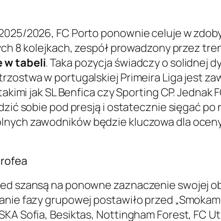
 2025/2026, FC Porto ponownie celuje w zdoby
ych 8 kolejkach, zespół prowadzony przez tren
 w tabeli
. Taka pozycja świadczy o solidnej dy
rzostwa w portugalskiej Primeira Liga jest 
akimi jak SL Benfica czy Sporting CP. Jednak FC
dzić sobie pod presją i ostatecznie sięgać po
ólnych zawodników będzie kluczowa dla oceny
trofea
zed szansą na ponowne zaznaczenie swojej ob
wanie fazy grupowej postawiło przed „Smokam
KA Sofia, Besiktas, Nottingham Forest, FC Ut