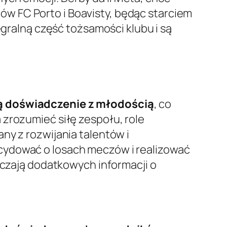
w FC Porto i Boavisty, będąc starciem
egralną część tożsamości klubu i są
ą doświadczenie z młodością
, co
 zrozumieć siłę zespołu, role
ny z rozwijania talentów i
cydować o losach meczów i realizować
rczają dodatkowych informacji o