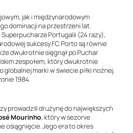
ajowym, jak i międzynarodowym
go dominacji na przestrzeni lat.
 Superpucharze Portugalii (24 razy),
arodowej sukcesy FC Porto są równie
akże dwukrotnie sięgnął po Puchar
alskim zespołem, który dwukrotnie
 globalnej marki w świecie piłki nożnej.
onie 1984.
rzy prowadzili drużynę do największych
osé Mourinho
, który w sezonie
e osiągnięcie. Jego era to okres