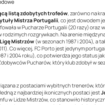
rodowe
cą listą zdobytych trofeów
, zarówno na kr
ytuły Mistrza Portugalii
, co jest dowodem je
owała w Pucharze Portugalii (20 razy) oraz w
w rodzimych rozgrywkach. Na arenie międzyn
Ligę Mistrzów
(w sezonach 1987 i 2004), a t
11). Co więcej, FC Porto jest jedynym portug
7 i 2004 roku), co potwierdza jego status jako
dobywców Pucharów, który klub zdobył w sez
związana z postaciami wybitnych trenerów, któ
Jedną z najbardziej ikonicznych postaci jest
J
fu w Lidze Mistrzów, co stanowiło historyczn