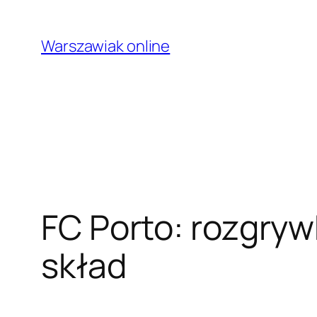
Przejdź
do
Warszawiak online
treści
FC Porto: rozgryw
skład