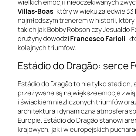
wielkich emocji i nieoczekiwanych zwyci
Villas-Boas
, który w wieku zaledwie 33
najmłodszym trenerem w historii, któr
takich jak Bobby Robson czy Jesualdo F
drużyny dowodzi
Francesco Farioli
, k
kolejnych triumfów.
Estádio do Dragão: serce 
Estádio do Dragão to nie tylko stadion,
przeżywane są największe emocje związ
i świadkiem niezliczonych triumfów or
architektura i dynamiczna atmosfera sp
Europie. Estádio do Dragão stanowi ar
krajowych, jak i w europejskich puchar