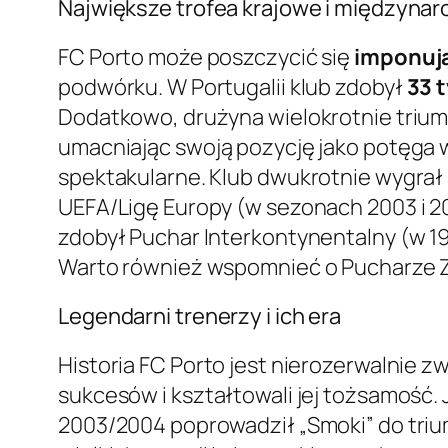
Największe trofea krajowe i międzyna
FC Porto może poszczycić się
imponują
podwórku. W Portugalii klub zdobył
33 t
Dodatkowo, drużyna wielokrotnie triumf
umacniając swoją pozycję jako potęga 
spektakularne. Klub dwukrotnie wygrał
UEFA/Ligę Europy (w sezonach 2003 i 20
zdobył Puchar Interkontynentalny (w 198
Warto również wspomnieć o Pucharze Z
Legendarni trenerzy i ich era
Historia FC Porto jest nierozerwalnie 
sukcesów i kształtowali jej tożsamość. 
2003/2004 poprowadził „Smoki” do trium