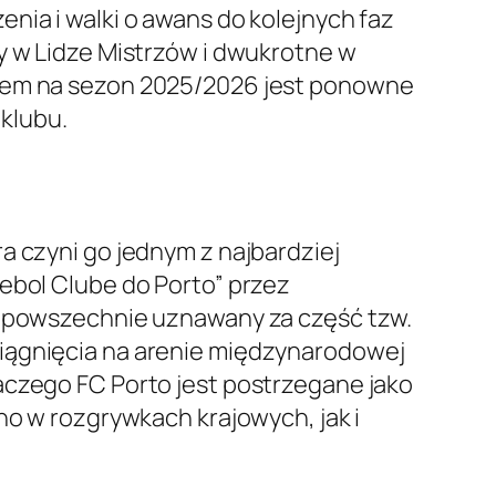
nia i walki o awans do kolejnych faz
y w Lidze Mistrzów i dwukrotne w
elem na sezon 2025/2026 jest ponowne
 klubu.
óra czyni go jednym z najbardziej
ebol Clube do Porto” przez
st powszechnie uznawany za część tzw.
o osiągnięcia na arenie międzynarodowej
aczego FC Porto jest postrzegane jako
no w rozgrywkach krajowych, jak i