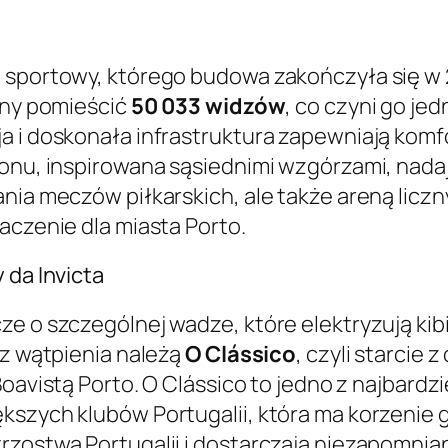
t sportowy, którego budowa zakończyła się w 
olny pomieścić
50 033 widzów
, co czyni go j
a i doskonała infrastruktura zapewniają komf
ionu, inspirowana sąsiednimi wzgórzami, nadaj
ania meczów piłkarskich, ale także areną licz
aczenie dla miasta Porto.
 da Invicta
ze o szczególnej wadze, które elektryzują kib
ez wątpienia należą
O Clássico
, czyli starcie
z Boavistą Porto. O Clássico to jedno z najbard
szych klubów Portugalii, która ma korzenie głę
rzostwa Portugalii i dostarczają niezapomnian