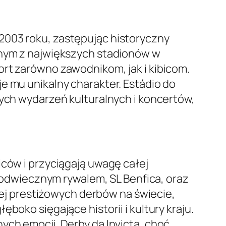
2003 roku, zastępując historyczny
ednym z największych stadionów w
ort zarówno zawodnikom, jak i kibicom.
e mu unikalny charakter. Estádio do
nych wydarzeń kulturalnych i koncertów,
iców i przyciągają uwagę całej
 z odwiecznym rywalem, SL Benfica, oraz
ziej prestiżowych derbów na świecie,
boko sięgające historii i kultury kraju.
ych emocji. Derby da Invicta, choć