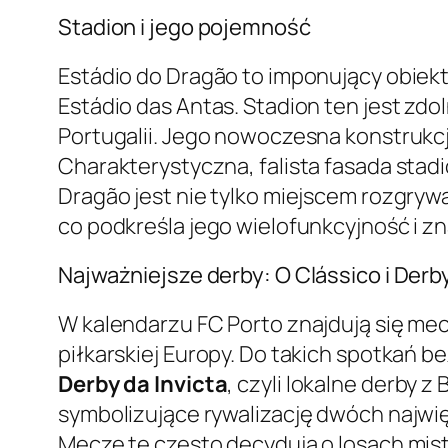
Stadion i jego pojemność
Estádio do Dragão to imponujący obiek
Estádio das Antas. Stadion ten jest zd
Portugalii. Jego nowoczesna konstrukcj
Charakterystyczna, falista fasada stad
Dragão jest nie tylko miejscem rozgryw
co podkreśla jego wielofunkcyjność i zn
Najważniejsze derby: O Clássico i Derby
W kalendarzu FC Porto znajdują się mec
piłkarskiej Europy. Do takich spotkań b
Derby da Invicta
, czyli lokalne derby 
symbolizujące rywalizację dwóch najwięk
Mecze te często decydują o losach mist