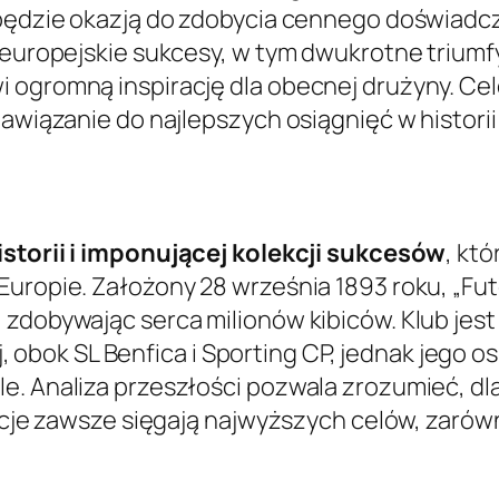
 będzie okazją do zdobycia cennego doświadcze
w europejskie sukcesy, w tym dwukrotne triumf
i ogromną inspirację dla obecnej drużyny. C
nawiązanie do najlepszych osiągnięć w historii
storii i imponującej kolekcji sukcesów
, kt
Europie. Założony 28 września 1893 roku, „Fut
 zdobywając serca milionów kibiców. Klub je
żnej, obok SL Benfica i Sporting CP, jednak jeg
e. Analiza przeszłości pozwala zrozumieć, dl
bicje zawsze sięgają najwyższych celów, zarów