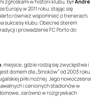
i zgłoskami w historii klubu, był
André
e Europy w 2011 roku, stając się
 Warto również wspomnieć o trenerach,
 na sukcesy klubu. Obecnie sterem
radycji i prowadzenie FC Porto do
o
, miejsce, gdzie rodzą się zwycięstwa i
 jest domem dla „Smoków” od 2003 roku
galskiej piłki nożnej. Jego nowoczesna
znawalnych i cenionych stadionów w
ze domowe, zarówno w rozgrywkach