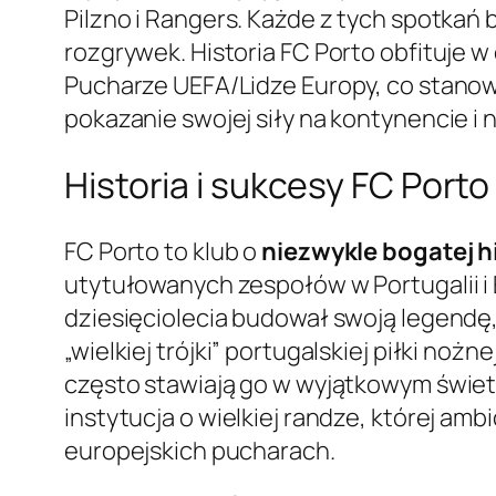
Pilzno i Rangers. Każde z tych spotkań
rozgrywek. Historia FC Porto obfituje 
Pucharze UEFA/Lidze Europy, co stanow
pokazanie swojej siły na kontynencie i 
Historia i sukcesy FC Porto
FC Porto to klub o
niezwykle bogatej hi
utytułowanych zespołów w Portugalii i 
dziesięciolecia budował swoją legendę,
„wielkiej trójki” portugalskiej piłki no
często stawiają go w wyjątkowym świetl
instytucja o wielkiej randze, której am
europejskich pucharach.