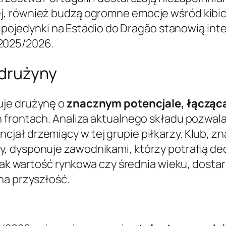
, również budzą ogromne emocje wśród kibicó
te pojedynki na Estádio do Dragão stanowią int
2025/2026.
 drużyny
uje drużynę o
znacznym potencjale, łącząc
 frontach. Analiza aktualnego składu pozwala
ał drzemiący w tej grupie piłkarzy. Klub, zna
, dysponuje zawodnikami, którzy potrafią de
 jak wartość rynkowa czy średnia wieku, dosta
na przyszłość.