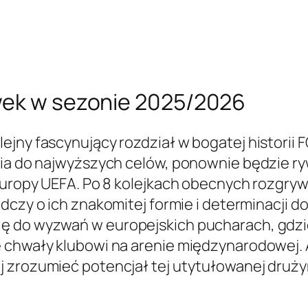
wek w sezonie 2025/2026
jny fascynujący rozdział w bogatej historii FC
nia do najwyższych celów, ponownie będzie ry
 Europy UEFA. Po 8 kolejkach obecnych rozgry
adczy o ich znakomitej formie i determinacji do
ię do wyzwań w europejskich pucharach, gdzi
e chwały klubowi na arenie międzynarodowej.
 zrozumieć potencjał tej utytułowanej drużyn