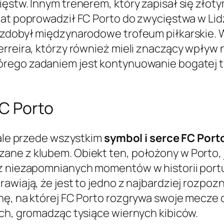
ęstw. Innym trenerem, który zapisał się złotym
 lat poprowadził FC Porto do zwycięstwa w Lidz
y zdobył międzynarodowe trofeum piłkarskie.
erreira, którzy również mieli znaczący wpływ
tórego zadaniem jest kontynuowanie bogatej t
FC Porto
 ale przede wszystkim
symbol i serce FC Port
ane z klubem. Obiekt ten, położony w Porto,
az niezapomnianych momentów w historii portu
rawiają, że jest to jedno z najbardziej rozpo
enę, na której FC Porto rozgrywa swoje mec
ach, gromadząc tysiące wiernych kibiców.