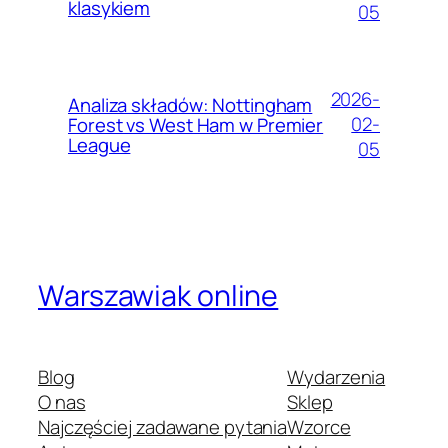
klasykiem
05
2026-
Analiza składów: Nottingham
02-
Forest vs West Ham w Premier
League
05
Warszawiak online
Blog
Wydarzenia
O nas
Sklep
Najczęściej zadawane pytania
Wzorce