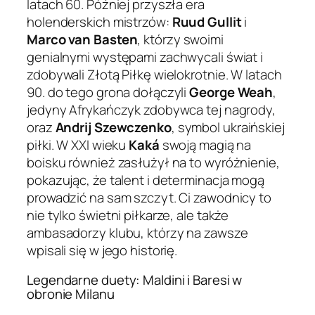
latach 60. Później przyszła era
holenderskich mistrzów:
Ruud Gullit
i
Marco van Basten
, którzy swoimi
genialnymi występami zachwycali świat i
zdobywali Złotą Piłkę wielokrotnie. W latach
90. do tego grona dołączyli
George Weah
,
jedyny Afrykańczyk zdobywca tej nagrody,
oraz
Andrij Szewczenko
, symbol ukraińskiej
piłki. W XXI wieku
Kaká
swoją magią na
boisku również zasłużył na to wyróżnienie,
pokazując, że talent i determinacja mogą
prowadzić na sam szczyt. Ci zawodnicy to
nie tylko świetni piłkarze, ale także
ambasadorzy klubu, którzy na zawsze
wpisali się w jego historię.
Legendarne duety: Maldini i Baresi w
obronie Milanu