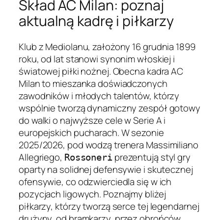
Skład AC Milan: poznaj
aktualną kadrę i piłkarzy
Klub z Mediolanu, założony 16 grudnia 1899
roku, od lat stanowi synonim włoskiej i
światowej piłki nożnej. Obecna kadra AC
Milan to mieszanka doświadczonych
zawodników i młodych talentów, którzy
wspólnie tworzą dynamiczny zespół gotowy
do walki o najwyższe cele w Serie A i
europejskich pucharach. W sezonie
2025/2026, pod wodzą trenera Massimiliano
Allegriego,
prezentują styl gry
Rossoneri
oparty na solidnej defensywie i skutecznej
ofensywie, co odzwierciedla się w ich
pozycjach ligowych. Poznajmy bliżej
piłkarzy, którzy tworzą serce tej legendarnej
drużyny, od bramkarzy, przez obrońców,