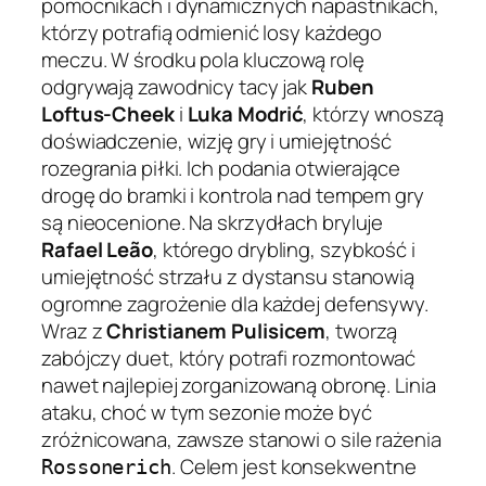
pomocnikach i dynamicznych napastnikach,
którzy potrafią odmienić losy każdego
meczu. W środku pola kluczową rolę
odgrywają zawodnicy tacy jak
Ruben
Loftus-Cheek
i
Luka Modrić
, którzy wnoszą
doświadczenie, wizję gry i umiejętność
rozegrania piłki. Ich podania otwierające
drogę do bramki i kontrola nad tempem gry
są nieocenione. Na skrzydłach bryluje
Rafael Leão
, którego drybling, szybkość i
umiejętność strzału z dystansu stanowią
ogromne zagrożenie dla każdej defensywy.
Wraz z
Christianem Pulisicem
, tworzą
zabójczy duet, który potrafi rozmontować
nawet najlepiej zorganizowaną obronę. Linia
ataku, choć w tym sezonie może być
zróżnicowana, zawsze stanowi o sile rażenia
. Celem jest konsekwentne
Rossonerich