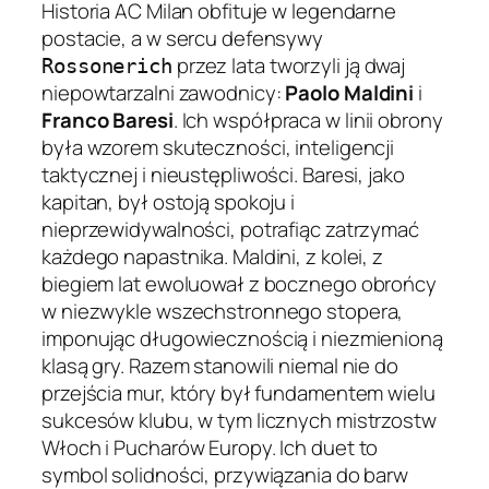
Historia AC Milan obfituje w legendarne
postacie, a w sercu defensywy
przez lata tworzyli ją dwaj
Rossonerich
niepowtarzalni zawodnicy:
Paolo Maldini
i
Franco Baresi
. Ich współpraca w linii obrony
była wzorem skuteczności, inteligencji
taktycznej i nieustępliwości. Baresi, jako
kapitan, był ostoją spokoju i
nieprzewidywalności, potrafiąc zatrzymać
każdego napastnika. Maldini, z kolei, z
biegiem lat ewoluował z bocznego obrońcy
w niezwykle wszechstronnego stopera,
imponując długowiecznością i niezmienioną
klasą gry. Razem stanowili niemal nie do
przejścia mur, który był fundamentem wielu
sukcesów klubu, w tym licznych mistrzostw
Włoch i Pucharów Europy. Ich duet to
symbol solidności, przywiązania do barw