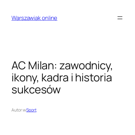
Przejdź
do
Warszawiak online
treści
AC Milan: zawodnicy,
ikony, kadra i historia
sukcesów
Autor:
w
Sport