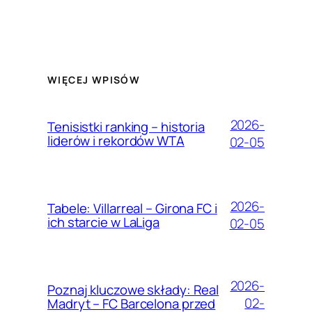
WIĘCEJ WPISÓW
2026-
Tenisistki ranking – historia
liderów i rekordów WTA
02-05
2026-
Tabele: Villarreal – Girona FC i
ich starcie w LaLiga
02-05
2026-
Poznaj kluczowe składy: Real
02-
Madryt – FC Barcelona przed