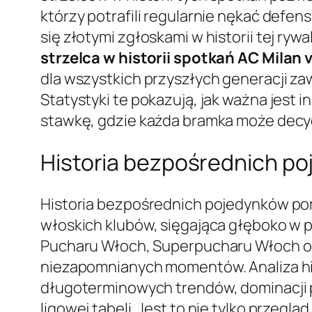
którzy potrafili regularnie nękać defen
się złotymi zgłoskami w historii tej rywal
strzelca w historii spotkań AC Milan
dla wszystkich przyszłych generacji za
Statystyki te pokazują, jak ważna jest 
stawkę, gdzie każda bramka może decy
Historia bezpośrednich poj
Historia bezpośrednich pojedynków pom
włoskich klubów, sięgająca głęboko w p
Pucharu Włoch, Superpucharu Włoch ora
niezapomnianych momentów. Analiza hi
długoterminowych trendów, dominacji p
ligowej tabeli. Jest to nie tylko przegl