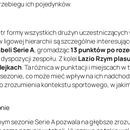
rzebiegu ich pojedynków.
etr formy wszystkich drużyn uczestniczących
je w ligowej hierarchii są szczególnie interes
beli Serie A
, gromadząc
13 punktów po roze
 dyspozycji zespołu. Z kolei
Lazio Rzym plasuj
lejkach
. Ta różnica w punktacji i miejscach w 
 sezonie, co może mieć wpływ na ich nadchod
ego zrozumienia kontekstu sportowego, w jak
nie
ym sezonie Serie A pozwala na głębsze zrozu