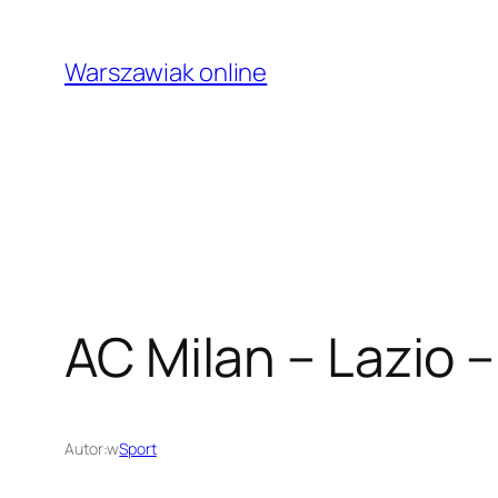
Przejdź
do
Warszawiak online
treści
AC Milan – Lazio –
Autor:
w
Sport