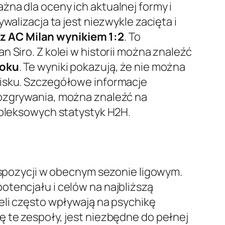
na dla oceny ich aktualnej formy i
ywalizacja ta jest niezwykle zacięta i
z AC Milan wynikiem 1:2
. To
 Siro. Z kolei w historii można znaleźć
roku
. Te wyniki pokazują, że nie można
oisku. Szczegółowe informacje
rozgrywania, można znaleźć na
mpleksowych statystyk H2H.
dyspozycji w obecnym sezonie ligowym.
otencjału i celów na najbliższą
eli często wpływają na psychikę
ę te zespoły, jest niezbędne do pełnej