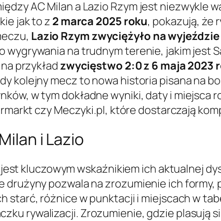
ędzy AC Milan a Lazio Rzym jest niezwykle waż
ie jak to z
2 marca 2025 roku
, pokazują, że r
meczu,
Lazio Rzym zwyciężyło na wyjeździe 
wygrywania na trudnym terenie, jakim jest San
k na przykład
zwycięstwo 2:0 z 6 maja 2023 
dy kolejny mecz to nowa historia pisana na b
nków, w tym dokładne wyniki, daty i miejsca 
fermarkt czy Meczyki.pl, które dostarczają ko
Milan i Lazio
e A jest kluczowym wskaźnikiem ich aktualnej 
 drużyny pozwala na zrozumienie ich formy, p
 starć, różnice w punktacji i miejscach w tab
u rywalizacji. Zrozumienie, gdzie plasują si