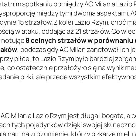
statnim spotkaniu pomiędzy AC Milan a Lazio 
dysproporcję między tymi dwoma aspektami. A
edynie 15 strzałów. Z kolei Lazio Rzym, choć m
ścią w ataku, oddając aż 21 strzałów. Co więce
, notując
8 celnych strzałów w porównaniu d
taków
, podczas gdy AC Milan zanotował ich jed
rzy piłce, to Lazio Rzym było bardziej zorga
, co ostatecznie przełożyło się na wynik mec
iadanie piłki, ale przede wszystkim efektywno
 Milan a Lazio Rzym jest długa i bogata, a co z
ach tych pojedynków dzięki swojej skutecznośc
ala nam na zrozumienie, którzy piłkarze mieli