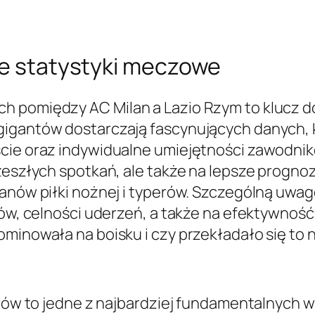
we statystyki meczowe
 pomiędzy AC Milan a Lazio Rzym to klucz do 
gigantów dostarczają fascynujących danych, k
ście oraz indywidualne umiejętności zawodnik
rzeszłych spotkań, ale także na lepsze progno
 fanów piłki nożnej i typerów. Szczególną uw
łów, celności uderzeń, a także na efektywność
ominowała na boisku i czy przekładało się to 
załów to jedne z najbardziej fundamentalnych 