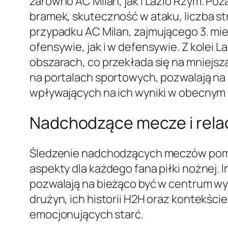
zarówno AC Milan, jak i Lazio Rzym. Poz
bramek, skuteczność w ataku, liczba str
przypadku AC Milan, zajmującego 3. m
ofensywie, jak i w defensywie. Z kolei 
obszarach, co przekłada się na mniejs
na portalach sportowych, pozwalają na
wpływających na ich wyniki w obecnym 
Nadchodzące mecze i rela
Śledzenie nadchodzących meczów pomię
aspekty dla każdego fana piłki nożnej. 
pozwalają na bieżąco być w centrum wy
drużyn, ich historii H2H oraz kontekści
emocjonujących starć.