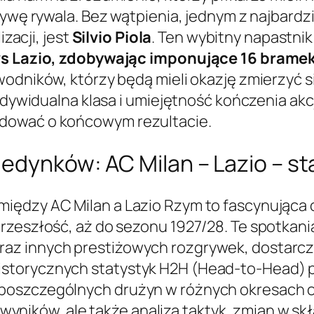
sywę rywala. Bez wątpienia, jednym z najbardz
izacji, jest
Silvio Piola
. Ten wybitny napastni
 vs Lazio, zdobywając imponujące 16 brame
wodników, którzy będą mieli okazję zmierzyć 
indywidualna klasa i umiejętność kończenia ak
dować o końcowym rezultacie.
edynków: AC Milan – Lazio – st
iędzy AC Milan a Lazio Rzym to fascynująca o
rzeszłość, aż do sezonu 1927/28. Te spotkani
z innych prestiżowych rozgrywek, dostarczył
storycznych statystyk H2H (Head-to-Head) 
oszczególnych drużyn w różnych okresach ora
ąd wyników, ale także analiza taktyk, zmian w s