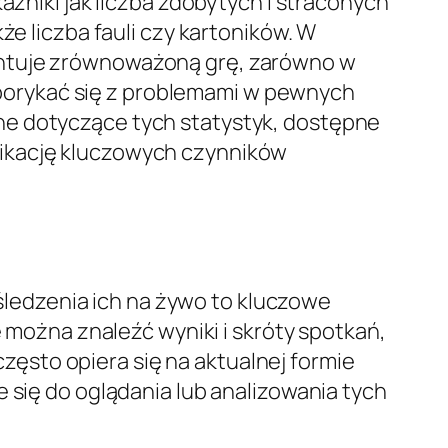
aźniki jak liczba zdobytych i straconych
że liczba fauli czy kartoników. W
entuje zrównoważoną grę, zarówno w
e borykać się z problemami w pewnych
ne dotyczące tych statystyk, dostępne
fikację kluczowych czynników
ledzenia ich na żywo to kluczowe
e można znaleźć wyniki i skróty spotkań,
ęsto opiera się na aktualnej formie
 się do oglądania lub analizowania tych