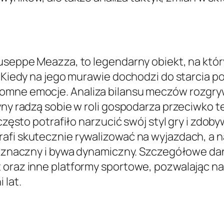
Giuseppe Meazza, to legendarny obiekt, na 
n. Kiedy na jego murawie dochodzi do starcia 
romne emocje. Analiza bilansu meczów rozgry
żyny radzą sobie w roli gospodarza przeciwko
 często potrafiło narzucić swój styl gry i zdo
afi skutecznie rywalizować na wyjazdach, a 
ednoznaczny i bywa dynamiczny. Szczegółowe d
 oraz inne platformy sportowe, pozwalając na
 lat.