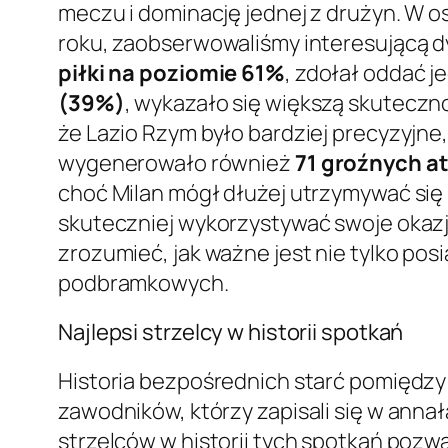
meczu i dominację jednej z drużyn. W o
roku, zaobserwowaliśmy interesującą 
piłki na poziomie 61%
, zdołał oddać j
(39%)
, wykazało się większą skuteczno
że Lazio Rzym było bardziej precyzyjne
wygenerowało również
71 groźnych a
choć Milan mógł dłużej utrzymywać się p
skuteczniej wykorzystywać swoje okazje
zrozumieć, jak ważne jest nie tylko pos
podbramkowych.
Najlepsi strzelcy w historii spotkań
Historia bezpośrednich starć pomiędzy AC
zawodników, którzy zapisali się w annał
strzelców w historii tych spotkań pozw