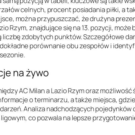
a samą pozycją w tabeli, kluczowe są takie wsk
załów celnych, procent posiadania piłki, a tak
iejsce, można przypuszczać, że drużyna prez
Lazio Rzym, znajdujące się na 13. pozycji, moż
zą liczbę zdobytych punktów. Szczegółowe da
 dokładne porównanie obu zespołów i identy
sezonie.
cje na żywo
dzy AC Milan a Lazio Rzym oraz możliwość ś
Informacje o terminarzu, a także miejsca, gdzi
darzeń. Analiza nadchodzących pojedynków cz
e ligowym, co pozwala na lepsze przygotowanie