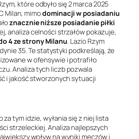
Rzym, które odbyło się 2 marca 2025
C Milan, mimo
dominacji w posiadaniu
iało
znacznie niższe posiadanie piłki
j, analiza celności strzałów pokazuje,
o 4 ze strony Milanu
. Lazio Rzym
ynie 35. Te statystyki podkreślają, że
nizowane w ofensywie i potrafiło
zu. Analiza tych liczb pozwala
ść i jakość stworzonych sytuacji
a tym idzie, wyłania się z niej lista
i strzeleckiej. Analiza najlepszych
 największy wpływ na wyniki meczów i