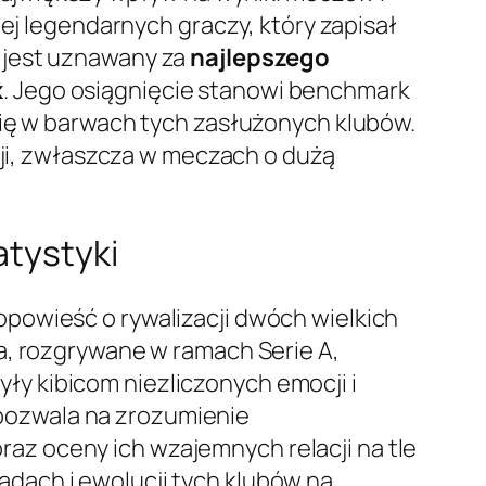
iej legendarnych graczy, który zapisał
k jest uznawany za
najlepszego
k
. Jego osiągnięcie stanowi benchmark
się w barwach tych zasłużonych klubów.
cji, zwłaszcza w meczach o dużą
atystyki
powieść o rywalizacji dwóch wielkich
a, rozgrywane w ramach Serie A,
y kibicom niezliczonych emocji i
pozwala na zrozumienie
z oceny ich wzajemnych relacji na tle
kładach i ewolucji tych klubów na