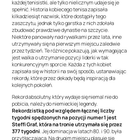
każdej tenisistki, ale tylko nielicznym udaje się je
spełnić. Historia kobiecego tenisa zapisała
kilkadziesiąt nazwisk, które dostąpiły tego
zaszczytu, jednak tylko garstka z nich zdołała
zbudować prawdziwe dynastie na szczycie.
Niektóre panowały nad rywalkami przez lata, inne
utrzymywały się na pierwszym miejscu zaledwie
przez tydzień. Te różnice pokazują, jak wymagająca
jest walka o utrzymanie pozycji liderki w tak
konkurencyjnym sporcie. Każda z tych kobiet
zapisała się w historii na swój sposób, ustanawiając
rekordy, które przez dekady będą inspiracją dla
kolejnych pokoleń.
Rekord absolutny, który wydaje się niemal nie do
pobicia, należy do niemieckiej legendy.
Rekordzistką pod względem łącznej liczby
tygodni spędzonych na pozycji numer 1 jest
Steffi Graf, która na tronie utrzymała się przez
377 tygodni
. Jej dominacja w latach 80. i 90. była
przytłaczająca. Na drugim miejscu plasuje się