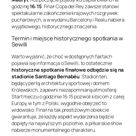
godzinę
16:15
. Finał Copa del Rey zawsze stanowi
spektakularne zakończenie krajowych rozgrywek
pucharowych, a w wydaniu Barcelony i Realu nabiera
wyjątkowego, historycznego znaczenia.
Termin i miejsce historycznego spotkania w
Sewilli
Warto wyjaśnić, że choć w dostępnych faktach
pojawia się informacja o Sewilli, to ostatecznie
historyczne spotkanie finałowe odbędzie się na
stadionie Santiago Bernabéu
. Stadion ten,
będący perłą architektury sportowej i domem
Królewskich, zapewni niezapomnianą atmosferę.
Start meczu o godzinie 16:15 pozwoli kibicom z całej
Europy, w tym z Polski, wygodnie obejrzeć to
widowisko. Finał na tak prestiżowym obiekcie
gwarantuje, że każdy aspekt wydarzenia będzie
dopięty na najwyższym poziomie, a piłkarskie show
nabierze monumentalnego charakteru.