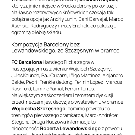
który zajmie miejsce w środku obrony po kontuzji.
Na ławce rezerwowych Królewskich czekają tak
potężne opcje jak Andriy Lunin, Dani Carvajal, Marco
Asensio, Rodrygo czy młody Endrick, co pokazuje
ogromną głębię składu.
Kompozycja Barcelony bez
Lewandowskiego, ze Szczęsnym w bramce
FC Barcelona
Hansiego Flicka zagra w
następującym ustawieniu: Wojciech Szczęsny;
Jules Koundé, Pau Cubarsí, Íñigo Martínez, Alejandro
Balde; Pedri, Frenkie de Jong, Fermín López; Marcus
Rashford, Lamine Yamal, Ferran Torres.
Największym zaskoczeniem i tematem dyskusji
przed meczem jest decyzja o wystawieniu w bramce
Wojciecha Szczęsnego
, pomimo powrotu do
treningów pierwszego bramkarza, Marc-André ter
Stegena. Druga kluczowa informacja to
nieobecność
Roberta Lewandowskiego
z powodu