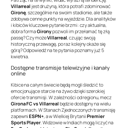
Villarreal
jest drużyną, która potrafi zdominować
Gironę
, szczególnie na swoim stadionie, ale także
zdobywa cenne punkty na wyjeździe. Dla analityków
i kibiców kluczowe pytanie brzmi: czy aktualna,
dobra forma
Girony
pozwoli im przełamać tę złą
passę? Czy może
Villarreal
, czując swoją
historyczną przewagę, po raz kolejny okaże się
górą? Odpowiedź na te pytania poznamy już 5
kwietnia.
Dostępne transmisje telewizyjne i kanały
online
Kibice na całym świecie będą mogli śledzić to
emocjonujące starcie na żywo dzięki szerokiej
ofercie transmisji. W zależności od regionu, mecz
Girona FC vs Villarreal
będzie dostępny na wielu
platformach. W Stanach Zjednoczonych transmisję
zapewni
ESPN+
, a w Wielkiej Brytanii
Premier
Sports Player
. Widzowie w Indiach mogą liczyć na