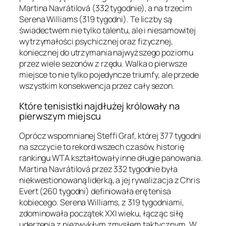
Martina Navrátilová (332 tygodnie), a na trzecim
Serena Williams (319 tygodni). Te liczby są
świadectwem nie tylko talentu, ale i niesamowitej
wytrzymałości psychicznej oraz fizycznej,
koniecznej do utrzymania najwyższego poziomu
przez wiele sezonów z rzędu. Walka o pierwsze
miejsce to nie tylko pojedyncze triumfy, ale przede
wszystkim konsekwencja przez cały sezon.
Które tenisistki najdłużej królowały na
pierwszym miejscu
Oprócz wspomnianej Steffi Graf, której 377 tygodni
na szczycie to rekord wszech czasów, historię
rankingu WTA kształtowały inne długie panowania.
Martina Navrátilová przez 332 tygodnie była
niekwestionowaną liderką, a jej rywalizacja z Chris
Evert (260 tygodni) definiowała erę tenisa
kobiecego. Serena Williams, z 319 tygodniami,
zdominowała początek XXI wieku, łącząc siłę
uderzenia z niezwykłym zmysłem taktycznym. W