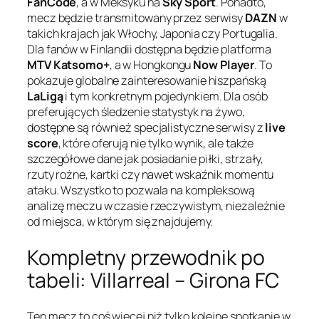
FanCode
, a w Meksyku na
Sky Sport
. Ponadto,
mecz będzie transmitowany przez serwisy
DAZN
w
takich krajach jak Włochy, Japonia czy Portugalia.
Dla fanów w Finlandii dostępna będzie platforma
MTV Katsomo+
, a w Hongkongu
Now Player
. To
pokazuje globalne zainteresowanie hiszpańską
LaLigą
i tym konkretnym pojedynkiem. Dla osób
preferujących śledzenie statystyk na żywo,
dostępne są również specjalistyczne serwisy z
live
score
, które oferują nie tylko wynik, ale także
szczegółowe dane jak posiadanie piłki, strzały,
rzuty rożne, kartki czy nawet wskaźnik momentu
ataku. Wszystko to pozwala na kompleksową
analizę meczu w czasie rzeczywistym, niezależnie
od miejsca, w którym się znajdujemy.
Kompletny przewodnik po
tabeli: Villarreal – Girona FC
Ten mecz to coś więcej niż tylko kolejne spotkanie w