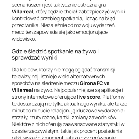
scenariuszem jest taktycznie ostrożna gra
Villarreal
, który będzie chciał zabezpieczyć wynik i
kontrolować przebieg spotkania, licząc na błąd
przeciwnika. Niezależnie od rozwoju wydarzeń,
mecz ten zapowiada się jako emocjonujące
widowisko.
Gdzie śledzić spotkanie na żywo i
sprawdzać wyniki
Dla kibiców, którzy nie mogą oglądać transmisji
telewizyjnej, istnieje wiele alternatywnych
sposobów na śledzenie meczu
Girona FC vs
Villarreal
na żywo. Najpopularniejsze są aplikacje i
strony internetowe oferujące
live score
. Platformy
te dostarczają nie tylko aktualnego wyniku, ale także
minut po minucie relacjonują kluczowe wydarzenia:
strzały, rzuty rożne, kartki, zmiany zawodników.
Niektóre z nich oferują zaawansowane statystyki w
czasie rzeczywistym, takie jak procent posiadania
piłki, wskaźnik momentu ataku czy porównanie