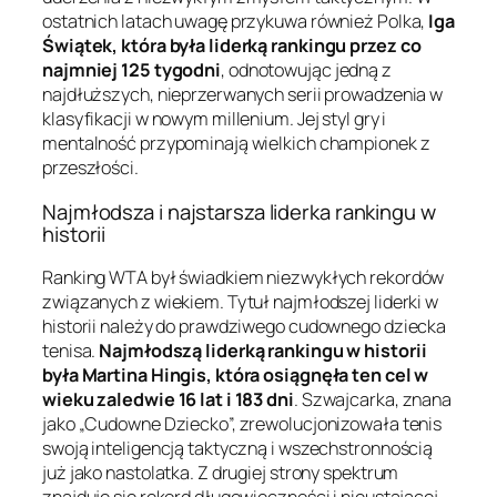
ostatnich latach uwagę przykuwa również Polka,
Iga
Świątek, która była liderką rankingu przez co
najmniej 125 tygodni
, odnotowując jedną z
najdłuższych, nieprzerwanych serii prowadzenia w
klasyfikacji w nowym millenium. Jej styl gry i
mentalność przypominają wielkich championek z
przeszłości.
Najmłodsza i najstarsza liderka rankingu w
historii
Ranking WTA był świadkiem niezwykłych rekordów
związanych z wiekiem. Tytuł najmłodszej liderki w
historii należy do prawdziwego cudownego dziecka
tenisa.
Najmłodszą liderką rankingu w historii
była Martina Hingis, która osiągnęła ten cel w
wieku zaledwie 16 lat i 183 dni
. Szwajcarka, znana
jako „Cudowne Dziecko”, zrewolucjonizowała tenis
swoją inteligencją taktyczną i wszechstronnością
już jako nastolatka. Z drugiej strony spektrum