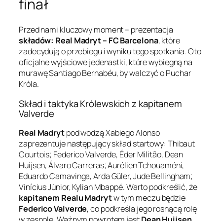
finał
Przed nami kluczowy moment – prezentacja
składów: Real Madryt – FC Barcelona
, które
zadecydują o przebiegu i wyniku tego spotkania. Oto
oficjalne wyjściowe jedenastki, które wybiegną na
murawę Santiago Bernabéu, by walczyć o Puchar
Króla.
Skład i taktyka Królewskich z kapitanem
Valverde
Real Madryt
pod wodzą Xabiego Alonso
zaprezentuje następujący skład startowy: Thibaut
Courtois; Federico Valverde, Éder Militão, Dean
Huijsen, Álvaro Carreras; Aurélien Tchouaméni,
Eduardo Camavinga, Arda Güler, Jude Bellingham;
Vinícius Júnior, Kylian Mbappé. Warto podkreślić, że
kapitanem Realu Madryt
w tym meczu będzie
Federico Valverde
, co podkreśla jego rosnącą rolę
w zespole. Ważnym powrotem jest
Dean Huijsen
,