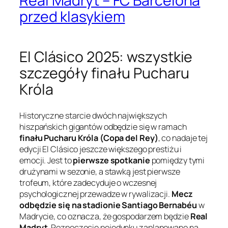
Real Madryt – FC Barcelona
przed klasykiem
El Clásico 2025: wszystkie
szczegóły finału Pucharu
Króla
Historyczne starcie dwóch największych
hiszpańskich gigantów odbędzie się w ramach
finału Pucharu Króla (Copa del Rey)
, co nadaje tej
edycji El Clásico jeszcze większego prestiżu i
emocji. Jest to
pierwsze spotkanie
pomiędzy tymi
drużynami w sezonie, a stawką jest pierwsze
trofeum, które zadecyduje o wczesnej
psychologicznej przewadze w rywalizacji.
Mecz
odbędzie się na stadionie Santiago Bernabéu
w
Madrycie, co oznacza, że gospodarzem będzie
Real
Madryt
. Rozpoczęcie pojedynku zaplanowano na