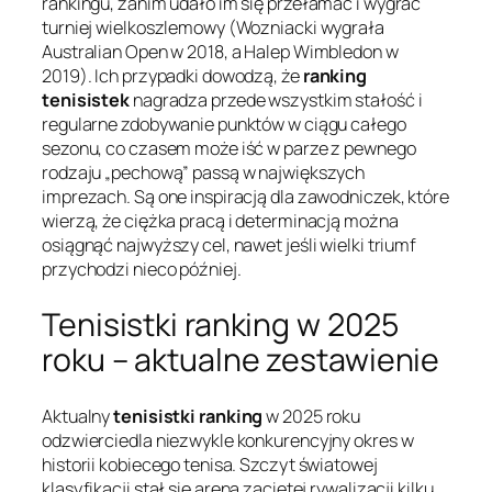
rankingu, zanim udało im się przełamać i wygrać
turniej wielkoszlemowy (Wozniacki wygrała
Australian Open w 2018, a Halep Wimbledon w
2019). Ich przypadki dowodzą, że
ranking
tenisistek
nagradza przede wszystkim stałość i
regularne zdobywanie punktów w ciągu całego
sezonu, co czasem może iść w parze z pewnego
rodzaju „pechową” passą w największych
imprezach. Są one inspiracją dla zawodniczek, które
wierzą, że ciężka pracą i determinacją można
osiągnąć najwyższy cel, nawet jeśli wielki triumf
przychodzi nieco później.
Tenisistki ranking w 2025
roku – aktualne zestawienie
Aktualny
tenisistki ranking
w 2025 roku
odzwierciedla niezwykle konkurencyjny okres w
historii kobiecego tenisa. Szczyt światowej
klasyfikacji stał się areną zaciętej rywalizacji kilku