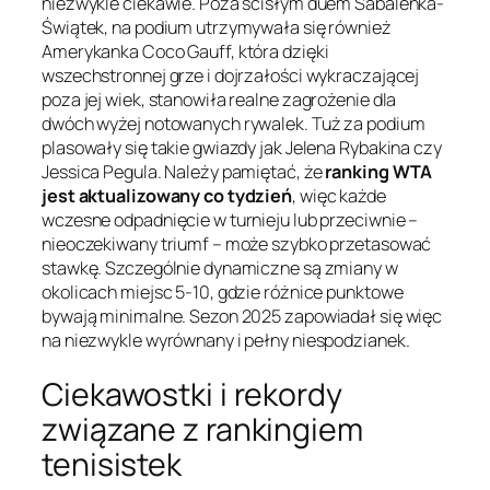
niezwykle ciekawie. Poza ścisłym duem Sabalenka-
Świątek, na podium utrzymywała się również
Amerykanka Coco Gauff, która dzięki
wszechstronnej grze i dojrzałości wykraczającej
poza jej wiek, stanowiła realne zagrożenie dla
dwóch wyżej notowanych rywalek. Tuż za podium
plasowały się takie gwiazdy jak Jelena Rybakina czy
Jessica Pegula. Należy pamiętać, że
ranking WTA
jest aktualizowany co tydzień
, więc każde
wczesne odpadnięcie w turnieju lub przeciwnie –
nieoczekiwany triumf – może szybko przetasować
stawkę. Szczególnie dynamiczne są zmiany w
okolicach miejsc 5-10, gdzie różnice punktowe
bywają minimalne. Sezon 2025 zapowiadał się więc
na niezwykle wyrównany i pełny niespodzianek.
Ciekawostki i rekordy
związane z rankingiem
tenisistek