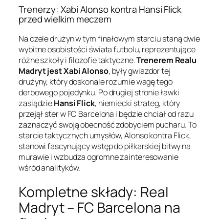
Trenerzy: Xabi Alonso kontra Hansi Flick
przed wielkim meczem
Na czele drużyn w tym finałowym starciu staną dwie
wybitne osobistości świata futbolu, reprezentujące
różne szkoły i filozofie taktyczne.
Trenerem Realu
Madryt jest Xabi Alonso
, były gwiazdor tej
drużyny, który doskonale rozumie wagę tego
derbowego pojedynku. Po drugiej stronie ławki
zasiądzie
Hansi Flick
, niemiecki strateg, który
przejął ster w FC Barcelona i będzie chciał od razu
zaznaczyć swoją obecność zdobyciem pucharu. To
starcie taktycznych umysłów, Alonso kontra Flick,
stanowi fascynujący wstęp do piłkarskiej bitwy na
murawie i wzbudza ogromne zainteresowanie
wśród analityków.
Kompletne składy: Real
Madryt – FC Barcelona na