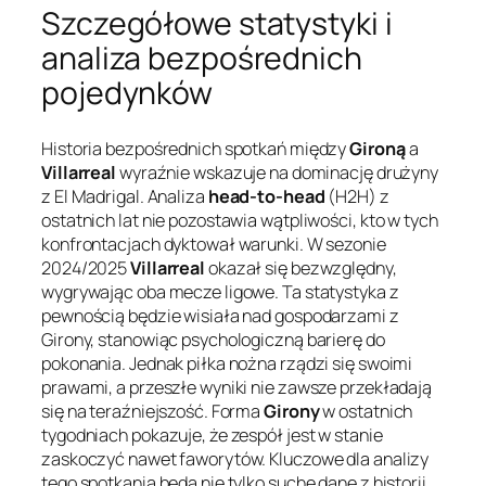
Szczegółowe statystyki i
analiza bezpośrednich
pojedynków
Historia bezpośrednich spotkań między
Gironą
a
Villarreal
wyraźnie wskazuje na dominację drużyny
z El Madrigal. Analiza
head-to-head
(H2H) z
ostatnich lat nie pozostawia wątpliwości, kto w tych
konfrontacjach dyktował warunki. W sezonie
2024/2025
Villarreal
okazał się bezwzględny,
wygrywając oba mecze ligowe. Ta statystyka z
pewnością będzie wisiała nad gospodarzami z
Girony, stanowiąc psychologiczną barierę do
pokonania. Jednak piłka nożna rządzi się swoimi
prawami, a przeszłe wyniki nie zawsze przekładają
się na teraźniejszość. Forma
Girony
w ostatnich
tygodniach pokazuje, że zespół jest w stanie
zaskoczyć nawet faworytów. Kluczowe dla analizy
tego spotkania będą nie tylko suche dane z historii,