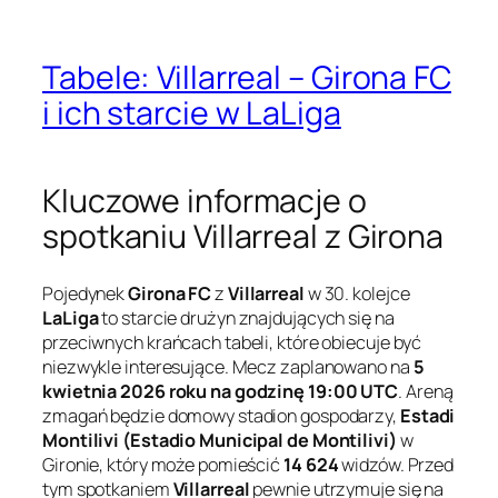
Tabele: Villarreal – Girona FC
i ich starcie w LaLiga
Kluczowe informacje o
spotkaniu Villarreal z Girona
Pojedynek
Girona FC
z
Villarreal
w 30. kolejce
LaLiga
to starcie drużyn znajdujących się na
przeciwnych krańcach tabeli, które obiecuje być
niezwykle interesujące. Mecz zaplanowano na
5
kwietnia 2026 roku na godzinę 19:00 UTC
. Areną
zmagań będzie domowy stadion gospodarzy,
Estadi
Montilivi (Estadio Municipal de Montilivi)
w
Gironie, który może pomieścić
14 624
widzów. Przed
tym spotkaniem
Villarreal
pewnie utrzymuje się na