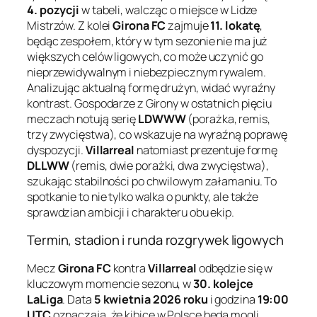
4. pozycji
w tabeli, walcząc o miejsce w Lidze
Mistrzów. Z kolei
Girona FC
zajmuje
11. lokatę
,
będąc zespołem, który w tym sezonie nie ma już
większych celów ligowych, co może uczynić go
nieprzewidywalnym i niebezpiecznym rywalem.
Analizując aktualną formę drużyn, widać wyraźny
kontrast. Gospodarze z Girony w ostatnich pięciu
meczach notują serię
LDWWW
(porażka, remis,
trzy zwycięstwa), co wskazuje na wyraźną poprawę
dyspozycji.
Villarreal
natomiast prezentuje formę
DLLWW
(remis, dwie porażki, dwa zwycięstwa),
szukając stabilności po chwilowym załamaniu. To
spotkanie to nie tylko walka o punkty, ale także
sprawdzian ambicji i charakteru obu ekip.
Termin, stadion i runda rozgrywek ligowych
Mecz
Girona FC
kontra
Villarreal
odbędzie się w
kluczowym momencie sezonu, w
30. kolejce
LaLiga
. Data
5 kwietnia 2026 roku
i godzina
19:00
UTC
oznaczają, że kibice w Polsce będą mogli