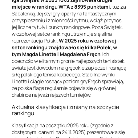
miejsce w rankingu WTA z 8395 punktami
, tuż za
Sabalenką. Jej styl gry, oparty na fantastycznym
przyspieszeniu i zmienności rytmu, wciąż przynosi
jej liczne tytuły i punkty rankingowe. Poza Świątek,
w czołowej setce rankingu utrzymuje się silna
reprezentacja Polski.
W 2025 roku w czołowej
setce rankingu znajdowało się kilka Polek, w
tym Magda Linette i Magdalena Fręch
. Ich
obecność w elitarnym gronie najlepszych tenisistek
świata jest dowodem na głębokie zaplecze i rosnącą
siłę polskiego tenisa kobiecego. Stabilne wyniki
Linette i ciągle rosnący poziom gry Fręch sprawiają,
że polska flaga regularnie pojawia się w głównej
drabince najważniejszych turniejów.
Aktualna klasyfikacja i zmiany na szczycie
rankingu
Klasyfikacja na początku 2025 roku (zgodnie z
dostępnymi danymi na 24.11.2025) prezentowała się