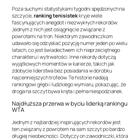
Poza suchymi statystykami tygodni spędzonych na
szczycie,
ranking tenisistek
kryje wiele
fascynujących anegdot i niezwykłych rekordów.
Jednym z nich jest osiągnięcie związane z
powrotami na tron. Niektórym zawodniczkom
udawało się odzyskać pozycję numer jeden po wielu
latach, co jest świadectwem ich nieprzeciętnego
charakteru i wytrwałości. Inne rekordy dotyczą
wyjątkowych momentów w karierze, takich jak
zdobycie liderstwa bez posiadania w dorobku
najcenniejszych trofeów. Te historie nadają
rankingowi głębi i ludzkiego wymiaru, pokazując, że
droga na szczyt bywa kręta i pełna niespodzianek.
Najdłuższa przerwa w byciu liderką rankingu
WTA
Jednym z najbardziej inspirujących rekordów jest
ten związany z powrotem na sam szczyt po bardzo
długiej nieobecności. Dotyczy on zawodniczki, która