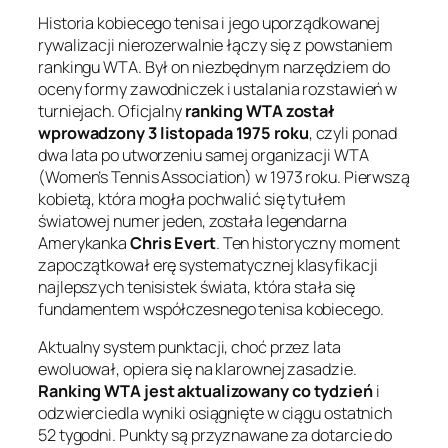
Historia kobiecego tenisa i jego uporządkowanej
rywalizacji nierozerwalnie łączy się z powstaniem
rankingu WTA. Był on niezbędnym narzędziem do
oceny formy zawodniczek i ustalania rozstawień w
turniejach. Oficjalny
ranking WTA został
wprowadzony 3 listopada 1975 roku
, czyli ponad
dwa lata po utworzeniu samej organizacji WTA
(Women’s Tennis Association) w 1973 roku. Pierwszą
kobietą, która mogła pochwalić się tytułem
światowej numer jeden, została legendarna
Amerykanka
Chris Evert
. Ten historyczny moment
zapoczątkował erę systematycznej klasyfikacji
najlepszych tenisistek świata, która stała się
fundamentem współczesnego tenisa kobiecego.
Aktualny system punktacji, choć przez lata
ewoluował, opiera się na klarownej zasadzie.
Ranking WTA jest aktualizowany co tydzień
i
odzwierciedla wyniki osiągnięte w ciągu ostatnich
52 tygodni. Punkty są przyznawane za dotarcie do