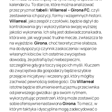
kalendarzu. To starcie, które można analizować
przez pryzmat
tabeli: Villarreal – Girona FC
, czyli
zestawienia ich pozycji, formy i wzajemnych historii.
Villarreal
, jako zespół z czołówki, będzie dążył do
kontrolowania gry i wykorzystania swojej wyższej
jakości wykonania. Ich siłą jest doświadczona kadra,
która wie, jak wygrywać trudne mecze, zwłaszcza te
na wyjeździe.
Girona
, choć teoretycznie słabsza,
ma do dyspozycji czynnik zaskoczenia i wsparcie
własnych kibiców. Ich ostatnie zwycięstwa
dowodzą, że potrafią być niebezpieczni,
szczególnie gdy gra toczy się po ich myśli. Kluczem
do zwycięstwa dla gospodarzy będzie szybkie
przejęcie inicjatywy i wczesny gol, który mógłby
zachwiać pewnością siebie gości. Dla
Villarreal
istotne będzie stłumienie entuzjazmu przeciwnika
od pierwszego gwizdka i gra swoim rytmem,
wykorzystując przestrzeń, którą może zostawić po
sobie ofensywnie nastawiona
Girona
. To mecz, w
którym taktyka i dyscyplina mogą zadecydować o