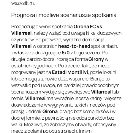
wszystkim.
Prognoza i możliwe scenariusze spotkania
Prognozując wynik spotkania
Girona FC vs
Villarreal
, należy wziąć pod uwagę kilka kluczowych
czynników. Po pierwsze, wyraźna dominacja
Villarreal
w ostatnich
head-to-head
spotkaniach,
zwłaszcza druzgocące
5:0
z tego sezonu. Po
drugie, bardzo dobra, rosnąca forma
Girony
w
ostatnich tygodniach. Po trzecie, fakt, że mecz
rozgrywany jest na
Estadi Montilivi
, gdzie lokalni
kibice mogą stanowić duże wsparcie. Biorąc to
wszystko pod uwagę, najbardziej prawdopodobnym
scenariuszem wydaje się zwycięstwo
Villarreal
lub
remis.
Villarreal
ma wyraźnie lepszą kadrę i większe
doświadczenie w wygrywaniu takich meczów pod
presją. Jednak
Girona
, grając bez kompleksów i w
dobrej formie, z pewnością nie odda punktów bez
walki. Możliwe, że zobaczymy otwarty, ofensywny
mecz z golami po obu stronach. Innym