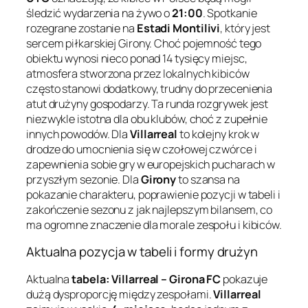
śledzić wydarzenia na żywo o
21:00
. Spotkanie
rozegrane zostanie na
Estadi Montilivi
, który jest
sercem piłkarskiej Girony. Choć pojemność tego
obiektu wynosi nieco ponad 14 tysięcy miejsc,
atmosfera stworzona przez lokalnych kibiców
często stanowi dodatkowy, trudny do przecenienia
atut drużyny gospodarzy. Ta runda rozgrywek jest
niezwykle istotna dla obu klubów, choć z zupełnie
innych powodów. Dla
Villarreal
to kolejny krok w
drodze do umocnienia się w czołowej czwórce i
zapewnienia sobie gry w europejskich pucharach w
przyszłym sezonie. Dla
Girony
to szansa na
pokazanie charakteru, poprawienie pozycji w tabeli i
zakończenie sezonu z jak najlepszym bilansem, co
ma ogromne znaczenie dla morale zespołu i kibiców.
Aktualna pozycja w tabeli i formy drużyn
Aktualna
tabela: Villarreal – Girona FC
pokazuje
dużą dysproporcję między zespołami.
Villarreal