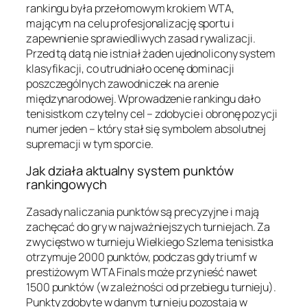
rankingu była przełomowym krokiem WTA,
mającym na celu profesjonalizację sportu i
zapewnienie sprawiedliwych zasad rywalizacji.
Przed tą datą nie istniał żaden ujednolicony system
klasyfikacji, co utrudniało ocenę dominacji
poszczególnych zawodniczek na arenie
międzynarodowej. Wprowadzenie rankingu dało
tenisistkom czytelny cel – zdobycie i obronę pozycji
numer jeden – który stał się symbolem absolutnej
supremacji w tym sporcie.
Jak działa aktualny system punktów
rankingowych
Zasady naliczania punktów są precyzyjne i mają
zachęcać do gry w najważniejszych turniejach. Za
zwycięstwo w turnieju Wielkiego Szlema tenisistka
otrzymuje 2000 punktów, podczas gdy triumf w
prestiżowym WTA Finals może przynieść nawet
1500 punktów (w zależności od przebiegu turnieju).
Punkty zdobyte w danym turnieju pozostają w