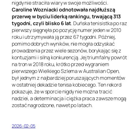
nigdy nie straciła wiary w swoje możliwości.
Caroline Wozniacki odnotowała najdłuższą
przerwę w byciu liderką rankingu, trwającą 313
tygodni, czyli blisko 6 lat
. Duńska tenisistka po raz
pierwszy sięgnęła po pozycję numer jeden w 2010
roku i utrzymywała ją przez 67 tygodni. Później,
pomimo dobrych wyników, nie mogła odzyskać
prowadzenia przez wiele sezonów, borykając się z
kontuzjami i silną konkurencją. Jej triumfalny powrót
na tron w 2018 roku, krótko przed wygraniem
pierwszego Wielkiego Szlema w Australian Open,
był jednym z najbardziej poruszających momentów
w ostatniej dekadzie tenisa kobiecego. Ten rekord
pokazuje, że w sporcie nigdy nie można tracić
nadziei, a determinacja i ciężka praca zawsze mogą
zostać nagrodzone, nawet po latach.
2026-02-05