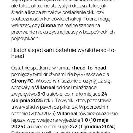
ale także aktualne statystyki drużyn, takie jak
średnia liczba strzałów, posiadanie piłki czy
skuteczność w końcówkach akcji. To one mogą
wskazać, czy
Girona
ma realne szanse na
przerwanie niekorzystnej passy w bezpośrednich
pojedynkach.
Historia spotkań i ostatnie wyniki head-to-
head
Ostatnie spotkania w ramach
head-to-head
pomiędzy tymi drużynami nie były łaskawe dla
Girony FC
. W obecnym sezonie drużyny już się
spotkały, a
Villarreal
odniósł miażdżące
zwycięstwo
5:0
u siebie, co miało miejsce
24
sierpnia 2025
roku. To wynik, który pozostawia
trwały ślad w psychice piłkarzy. W poprzednim
sezonie (2024/2025)
Villarreal
również okazał się
lepszy, wygrywając na wyjeździe
1:0
(
10 maja
2025
), a u siebie remisując
2:2
(
1 grudnia 2024
).
Patrząc na te wyniki, widać wyraźną tendencję: