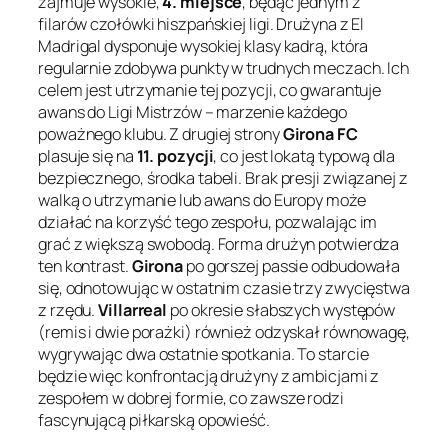
zajmuje wysokie,
4. miejsce
, będąc jednym z
filarów czołówki hiszpańskiej ligi. Drużyna z El
Madrigal dysponuje wysokiej klasy kadrą, która
regularnie zdobywa punkty w trudnych meczach. Ich
celem jest utrzymanie tej pozycji, co gwarantuje
awans do Ligi Mistrzów – marzenie każdego
poważnego klubu. Z drugiej strony
Girona FC
plasuje się na
11. pozycji
, co jest lokatą typową dla
bezpiecznego, środka tabeli. Brak presji związanej z
walką o utrzymanie lub awans do Europy może
działać na korzyść tego zespołu, pozwalając im
grać z większą swobodą. Forma drużyn potwierdza
ten kontrast.
Girona
po gorszej passie odbudowała
się, odnotowując w ostatnim czasie trzy zwycięstwa
z rzędu.
Villarreal
po okresie słabszych występów
(remis i dwie porażki) również odzyskał równowagę,
wygrywając dwa ostatnie spotkania. To starcie
będzie więc konfrontacją drużyny z ambicjami z
zespołem w dobrej formie, co zawsze rodzi
fascynującą piłkarską opowieść.