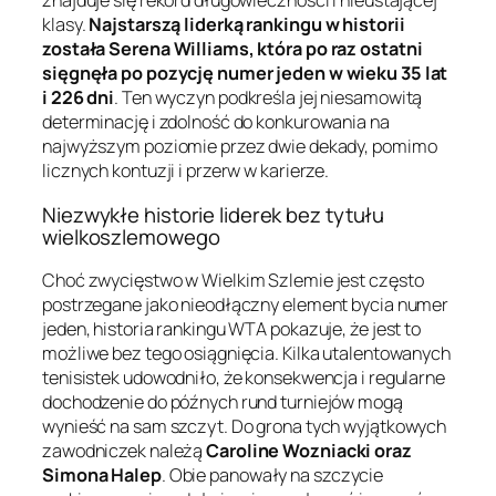
znajduje się rekord długowieczności i nieustającej
klasy.
Najstarszą liderką rankingu w historii
została Serena Williams, która po raz ostatni
sięgnęła po pozycję numer jeden w wieku 35 lat
i 226 dni
. Ten wyczyn podkreśla jej niesamowitą
determinację i zdolność do konkurowania na
najwyższym poziomie przez dwie dekady, pomimo
licznych kontuzji i przerw w karierze.
Niezwykłe historie liderek bez tytułu
wielkoszlemowego
Choć zwycięstwo w Wielkim Szlemie jest często
postrzegane jako nieodłączny element bycia numer
jeden, historia rankingu WTA pokazuje, że jest to
możliwe bez tego osiągnięcia. Kilka utalentowanych
tenisistek udowodniło, że konsekwencja i regularne
dochodzenie do późnych rund turniejów mogą
wynieść na sam szczyt. Do grona tych wyjątkowych
zawodniczek należą
Caroline Wozniacki oraz
Simona Halep
. Obie panowały na szczycie