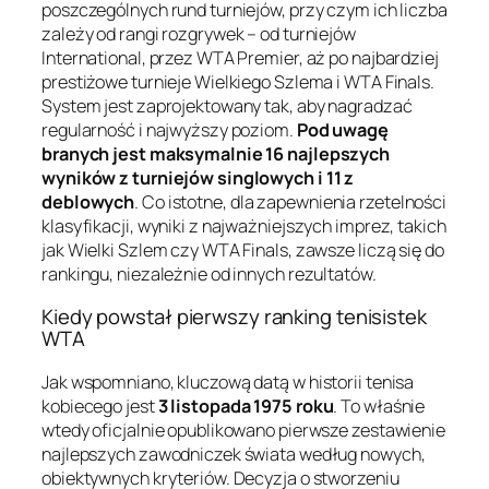
poszczególnych rund turniejów, przy czym ich liczba
zależy od rangi rozgrywek – od turniejów
International, przez WTA Premier, aż po najbardziej
prestiżowe turnieje Wielkiego Szlema i WTA Finals.
System jest zaprojektowany tak, aby nagradzać
regularność i najwyższy poziom.
Pod uwagę
branych jest maksymalnie 16 najlepszych
wyników z turniejów singlowych i 11 z
deblowych
. Co istotne, dla zapewnienia rzetelności
klasyfikacji, wyniki z najważniejszych imprez, takich
jak Wielki Szlem czy WTA Finals, zawsze liczą się do
rankingu, niezależnie od innych rezultatów.
Kiedy powstał pierwszy ranking tenisistek
WTA
Jak wspomniano, kluczową datą w historii tenisa
kobiecego jest
3 listopada 1975 roku
. To właśnie
wtedy oficjalnie opublikowano pierwsze zestawienie
najlepszych zawodniczek świata według nowych,
obiektywnych kryteriów. Decyzja o stworzeniu