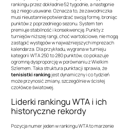
rankingu przez dokładnie 52 tygodnie, a następnie
są z niego usuwane. Oznacza to, że zawodniczka
musi nieustannie potwierdzać swoją formę, broniąc
punktów z poprzedniego sezonu. System ten
premiuje stabilność i konsekwencję. Punkty z
turniejów niższej rangi, choć wartościowe, nie mogą
zastąpić występów w najważniejszych imprezach
kalendarza. Dla przykładu, wygrana w turnieju
kategorii WTA 250 to 280 punktów, co pokazuje
ogromną dysproporcję w porównaniu z Wielkim
Szlemem. Taka struktura punktacji sprawia, że
tenisistki ranking
jest dynamiczny i co tydzień
może przynosić zmiany, szczególnie w ścisłej
czołówce światowej.
Liderki rankingu WTA i ich
historyczne rekordy
Pozycja numer jeden w rankingu WTA to marzenie