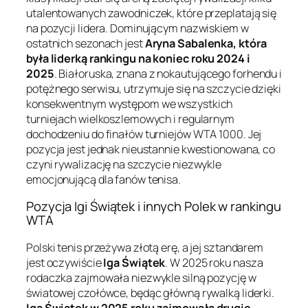
utalentowanych zawodniczek, które przeplatają się
na pozycji lidera. Dominującym nazwiskiem w
ostatnich sezonach jest
Aryna Sabalenka, która
była liderką rankingu na koniec roku 2024 i
2025
. Białoruska, znana z nokautującego forhendu i
potężnego serwisu, utrzymuje się na szczycie dzięki
konsekwentnym występom we wszystkich
turniejach wielkoszlemowych i regularnym
dochodzeniu do finałów turniejów WTA 1000. Jej
pozycja jest jednak nieustannie kwestionowana, co
czyni rywalizację na szczycie niezwykle
emocjonującą dla fanów tenisa.
Pozycja Igi Świątek i innych Polek w rankingu
WTA
Polski tenis przeżywa złotą erę, a jej sztandarem
jest oczywiście
Iga Świątek
. W 2025 roku nasza
rodaczka zajmowała niezwykle silną pozycję w
światowej czołówce, będąc główną rywalką liderki.
Iga Świątek w 2025 roku zajmowała drugie